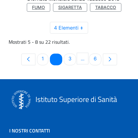
FUMO
SIGARETTA
TABACCO
4 Elementi
Mostrati 5 - 8 su 22 risultati.
Pagina
Pagina
Pagina
Pagina
1
2
3
...
6
Pagine intermedie Use T
Istituto Superiore di Sanità
I NOSTRI CONTATTI