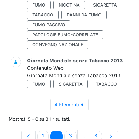
FUMO
NICOTINA
SIGARETTA
TABACCO
DANNI DA FUMO
FUMO PASSIVO
PATOLOGIE FUMO-CORRELATE
CONVEGNO NAZIONALE
Giornata Mondiale senza Tabacco 2013
Contenuto Web
Giornata Mondiale senza Tabacco 2013
FUMO
SIGARETTA
TABACCO
4 Elementi
Mostrati 5 - 8 su 31 risultati.
Pagina
Pagina
Pagina
Pagina
1
2
3
...
8
Pagine intermedie Use T