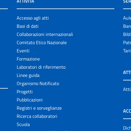
ATTIVITÀ
SER
Accesso agli atti
Aul
Basi di dati
Ban
Collaborazioni internazionali
Bibl
Comitato Etico Nazionale
Patr
Eventi
Tari
Formazione
Laboratori di riferimento
ATT
Linee guida
Organismo Notificato
Atti
Progetti
Pubblicazioni
Registri e sorveglianze
ACC
Ricerca collaboratori
Scuola
Dich