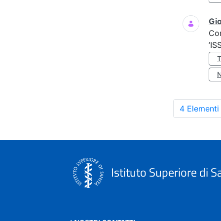
Gio
Co
’IS
4 Elementi
Istituto Superiore di S