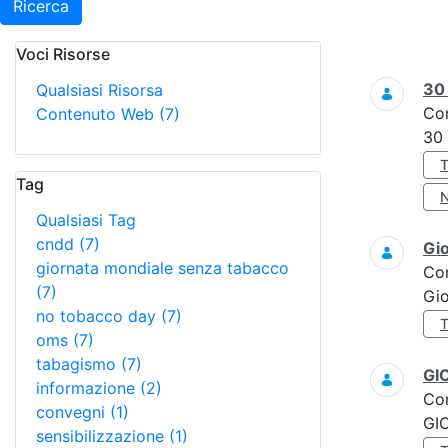
Ricerca
Voci Risorse
Ricerca
3
Qualsiasi Risorsa
Co
Contenuto Web
(7)
30
Tag
Qualsiasi Tag
cndd
(7)
Gi
giornata mondiale senza tabacco
Co
(7)
Gi
no tobacco day
(7)
oms
(7)
tabagismo
(7)
GI
informazione
(2)
Co
convegni
(1)
GI
sensibilizzazione
(1)