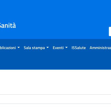
Sanità
blicazioni
Sala stampa
Eventi
ISSalute
Amministraz
enti