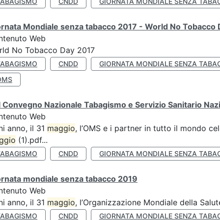
TABAGISMO
CNDD
GIORNATA MONDIALE SENZA TABA
ornata Mondiale senza tabacco 2017 - World No Tobacco
ntenuto Web
rld No Tobacco Day 2017
TABAGISMO
CNDD
GIORNATA MONDIALE SENZA TABA
OMS
 Convegno Nazionale Tabagismo e Servizio Sanitario Naz
ntenuto Web
i anno, il 31
maggio
, l’OMS e i partner in tutto il mondo 
ggio
(1).pdf...
TABAGISMO
CNDD
GIORNATA MONDIALE SENZA TABA
ornata mondiale senza tabacco 2019
ntenuto Web
i anno, il 31
maggio
, l’Organizzazione Mondiale della Salut
TABAGISMO
CNDD
GIORNATA MONDIALE SENZA TABA