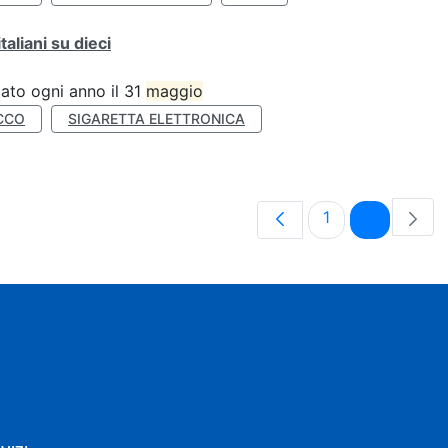
liani su dieci
ato ogni anno il 31
maggio
CCO
SIGARETTA ELETTRONICA
Pagina
Pagina
1
2