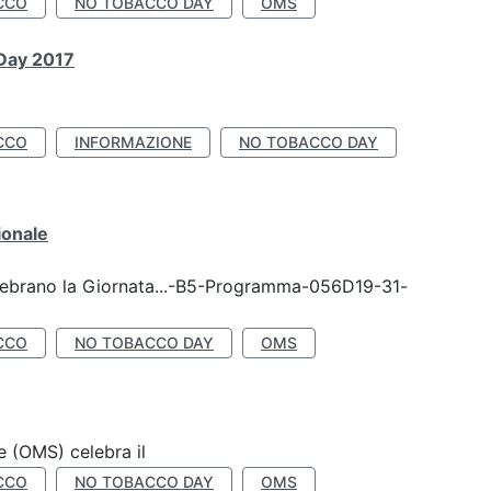
CCO
NO TOBACCO DAY
OMS
 Day 2017
CCO
INFORMAZIONE
NO TOBACCO DAY
ionale
celebrano la Giornata...-B5-Programma-056D19-31-
CCO
NO TOBACCO DAY
OMS
e (OMS) celebra il
CCO
NO TOBACCO DAY
OMS