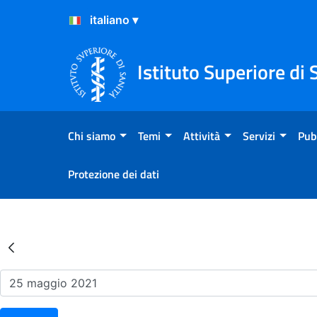
Salta al Contenuto
Salta al Footer
Istituto Superiore di 
Chi siamo
Temi
Attività
Servizi
Pub
Protezione dei dati
Risultati della Ricerca - Ev