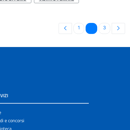
Pagina
Pagina
Pagina
1
2
3
VIZI
e
di e concorsi
ioteca