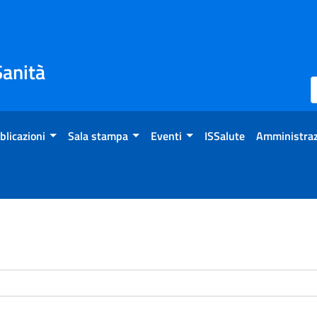
Sanità
blicazioni
Sala stampa
Eventi
ISSalute
Amministraz
enti