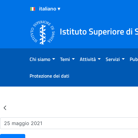
Salta al Contenuto
Salta al Footer
Istituto Superiore di 
Chi siamo
Temi
Attività
Servizi
Pub
Protezione dei dati
Risultati della Ricerca - Ev