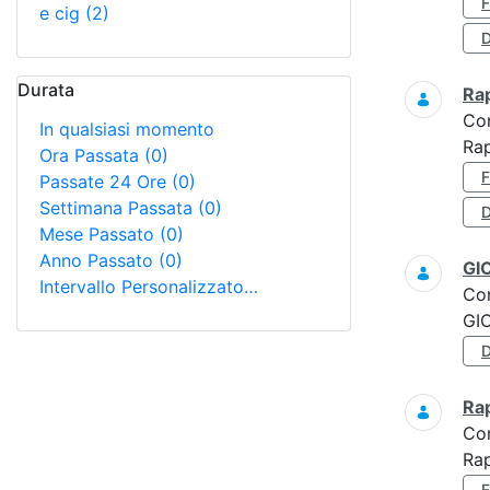
e cig
(2)
D
Durata
Ra
Co
In qualsiasi momento
Ra
Ora Passata
(0)
Passate 24 Ore
(0)
Settimana Passata
(0)
D
Mese Passato
(0)
Anno Passato
(0)
GI
Intervallo Personalizzato…
Co
GI
Ra
Co
Ra