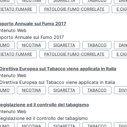
VIETATO FUMARE
PATOLOGIE FUMO-CORRELATE
E CIG
pporto Annuale sul Fumo 2017
ntenuto Web
porto Annuale sul Fumo 2017
FUMO
NICOTINA
SIGARETTA
TABACCO
DAN
VIETATO FUMARE
PATOLOGIE FUMO-CORRELATE
E CIG
Direttiva Europea sul Tabacco viene applicata in Italia
ntenuto Web
Direttiva Europea sul Tabacco viene applicata in Italia
FUMO
NICOTINA
SIGARETTA
TABACCO
DIV
legislazione ed il controllo del tabagismo
ntenuto Web
legislazione ed il controllo del tabagismo
FUMO
NICOTINA
SIGARETTA
TABACCO
DIV