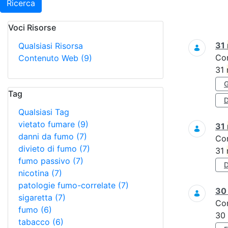
Ricerca
Voci Risorse
Ricerca
31
Qualsiasi Risorsa
Co
Contenuto Web
(9)
31
Tag
D
Qualsiasi Tag
vietato fumare
(9)
31
danni da fumo
(7)
Co
divieto di fumo
(7)
31
fumo passivo
(7)
nicotina
(7)
patologie fumo-correlate
(7)
3
sigaretta
(7)
Co
fumo
(6)
30
tabacco
(6)