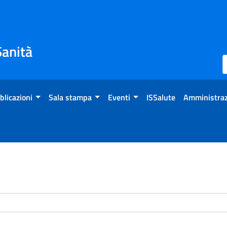
Sanità
blicazioni
Sala stampa
Eventi
ISSalute
Amministraz
enti