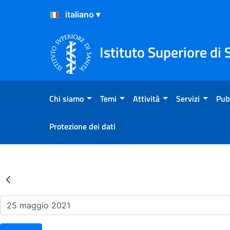
Salta al Contenuto
Salta al Footer
Istituto Superiore di 
Chi siamo
Temi
Attività
Servizi
Pub
Protezione dei dati
Risultati della Ricerca - Ev