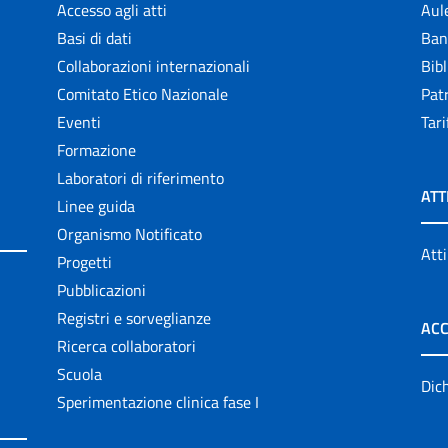
Accesso agli atti
Aul
Basi di dati
Ban
Collaborazioni internazionali
Bibl
Comitato Etico Nazionale
Patr
Eventi
Tari
Formazione
Laboratori di riferimento
ATT
Linee guida
Organismo Notificato
Atti
Progetti
Pubblicazioni
Registri e sorveglianze
ACC
Ricerca collaboratori
Scuola
Dich
Sperimentazione clinica fase I