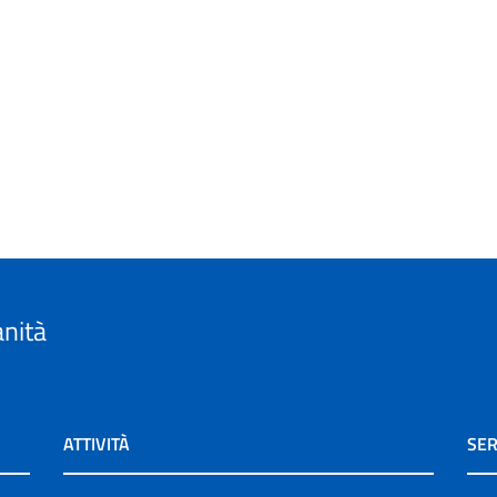
anità
ATTIVITÀ
SER