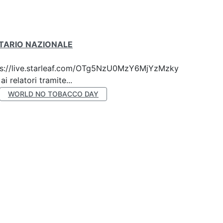
ITARIO NAZIONALE
 https://live.starleaf.com/OTg5NzU0MzY6MjYzMzky
 relatori tramite...
WORLD NO TOBACCO DAY