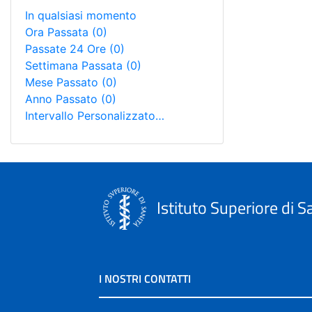
In qualsiasi momento
Ora Passata
(0)
Passate 24 Ore
(0)
Settimana Passata
(0)
Mese Passato
(0)
Anno Passato
(0)
Intervallo Personalizzato…
Istituto Superiore di S
I NOSTRI CONTATTI