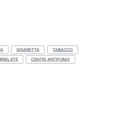
NA
SIGARETTA
TABACCO
RRELATE
CENTRI ANTIFUMO