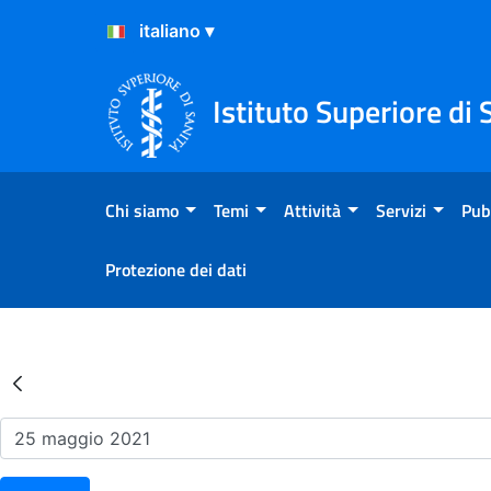
Salta al Contenuto
Salta al Footer
Istituto Superiore di 
Chi siamo
Temi
Attività
Servizi
Pub
Protezione dei dati
Risultati della Ricerca - Ev