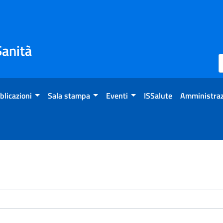
Sanità
blicazioni
Sala stampa
Eventi
ISSalute
Amministraz
enti