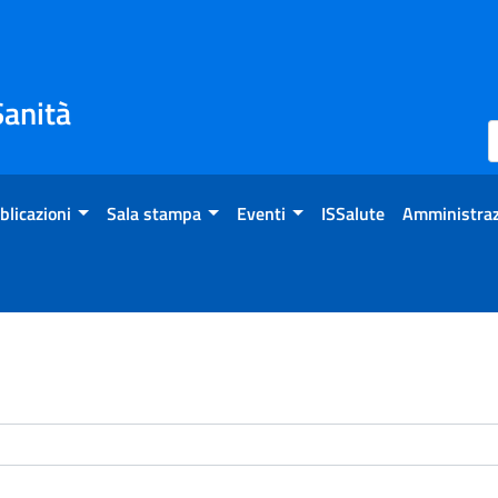
Sanità
blicazioni
Sala stampa
Eventi
ISSalute
Amministraz
enti