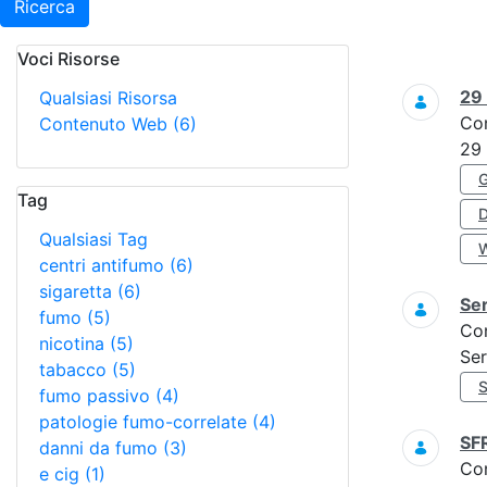
Ricerca
Voci Risorse
Ricerca
29
Qualsiasi Risorsa
Co
Contenuto Web
(6)
29
Tag
Qualsiasi Tag
centri antifumo
(6)
sigaretta
(6)
Ser
fumo
(5)
Co
nicotina
(5)
Ser
tabacco
(5)
fumo passivo
(4)
patologie fumo-correlate
(4)
SF
danni da fumo
(3)
Co
e cig
(1)