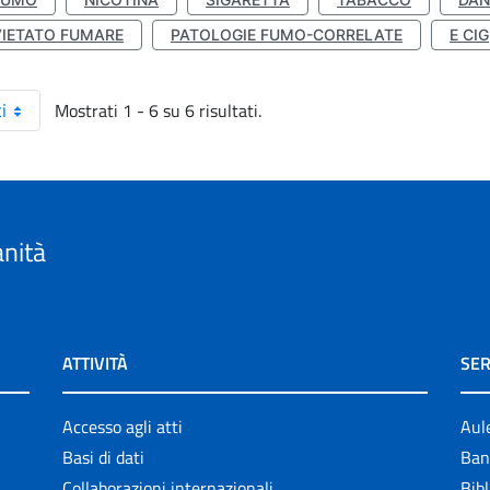
VIETATO FUMARE
PATOLOGIE FUMO-CORRELATE
E CIG
Mostrati 1 - 6 su 6 risultati.
i
anità
ATTIVITÀ
SER
Accesso agli atti
Aul
Basi di dati
Ban
Collaborazioni internazionali
Bibl