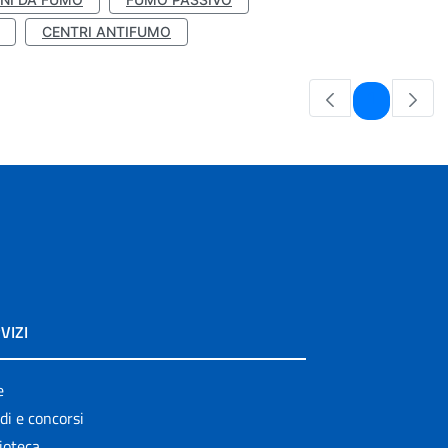
CENTRI ANTIFUMO
Pagina
1
VIZI
e
di e concorsi
ioteca