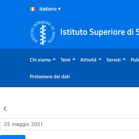
Salta al Contenuto
Salta al Footer
Istituto Superiore di 
Chi siamo
Temi
Attività
Servizi
Pub
Protezione dei dati
Risultati della Ricerca - Ev