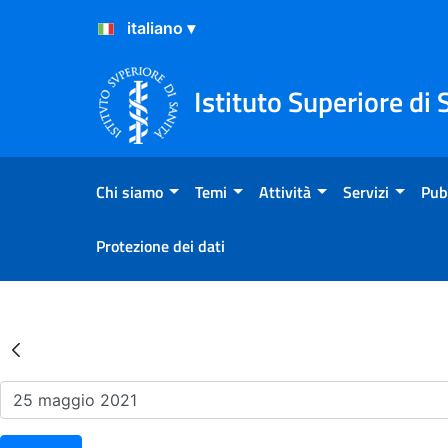
Salta al Contenuto
Salta al Footer
Istituto Superiore di 
Chi siamo
Temi
Attività
Servizi
Pub
Protezione dei dati
Risultati della Ricerca - Ev