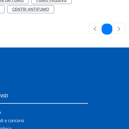
CENTRI ANTIFUMO
Pagina
1
VIZI
e
di e concorsi
ioteca