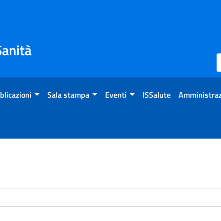
Sanità
blicazioni
Sala stampa
Eventi
ISSalute
Amministraz
enti