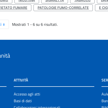
VIETATO FUMARE
PATOLOGIE FUMO-CORRELATE
E CIG
Mostrati 1 - 6 su 6 risultati.
i
anità
ATTIVITÀ
SER
Accesso agli atti
Aul
Basi di dati
Ban
Collaborazioni internazionali
Bibl