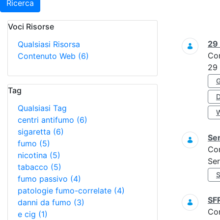
Ricerca
Voci Risorse
Ricerca
29
Qualsiasi Risorsa
Co
Contenuto Web
(6)
29
Tag
Qualsiasi Tag
centri antifumo
(6)
sigaretta
(6)
Ser
fumo
(5)
Co
nicotina
(5)
Ser
tabacco
(5)
fumo passivo
(4)
patologie fumo-correlate
(4)
SF
danni da fumo
(3)
Co
e cig
(1)