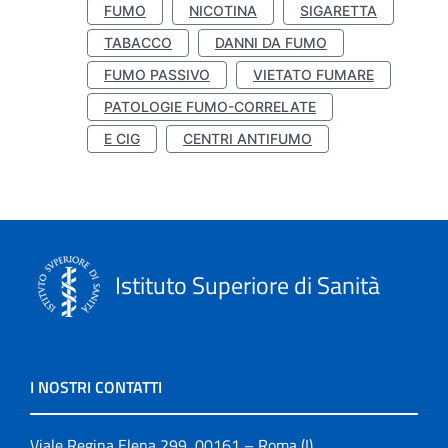
FUMO
NICOTINA
SIGARETTA
TABACCO
DANNI DA FUMO
FUMO PASSIVO
VIETATO FUMARE
PATOLOGIE FUMO-CORRELATE
E CIG
CENTRI ANTIFUMO
Istituto Superiore di Sanità
I NOSTRI CONTATTI
Viale Regina Elena 299, 00161 – Roma (I)