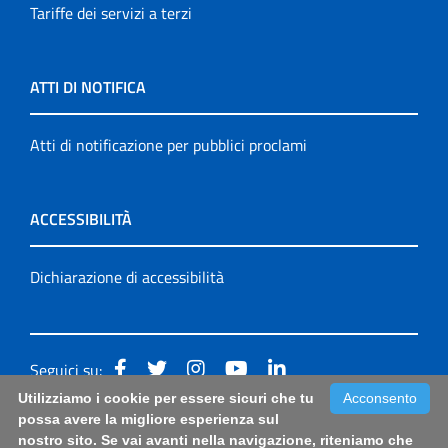
Tariffe dei servizi a terzi
ATTI DI NOTIFICA
Atti di notificazione per pubblici proclami
ACCESSIBILITÀ
Dichiarazione di accessibilità
Seguici su:
Utilizziamo i cookie per essere sicuri che tu
Acconsento
Accessibilità: form di segnalazione di prima istanza per
possa avere la migliore esperienza sul
nostro sito. Se vai avanti nella navigazione, riteniamo che
questa pagina
|
Note Legali
|
Sitemap