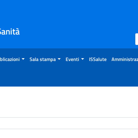
Sanità
blicazioni
Sala stampa
Eventi
ISSalute
Amministraz
enti