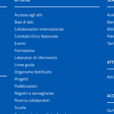
ATTIVITÀ
SER
Accesso agli atti
Aul
Basi di dati
Ban
Collaborazioni internazionali
Bibl
Comitato Etico Nazionale
Patr
Eventi
Tari
Formazione
Laboratori di riferimento
ATT
Linee guida
Organismo Notificato
Atti
Progetti
Pubblicazioni
Registri e sorveglianze
ACC
Ricerca collaboratori
Scuola
Dich