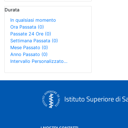
Durata
In qualsiasi momento
Ora Passata
(0)
Passate 24 Ore
(0)
Settimana Passata
(0)
Mese Passato
(0)
Anno Passato
(0)
Intervallo Personalizzato…
Istituto Superiore di S