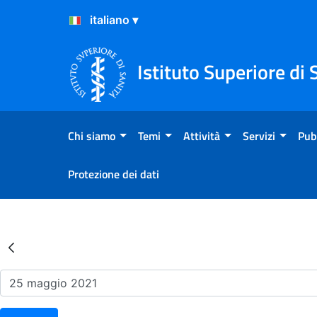
Salta al Contenuto
Salta al Footer
Istituto Superiore di 
Chi siamo
Temi
Attività
Servizi
Pub
Protezione dei dati
Risultati della Ricerca - Ev