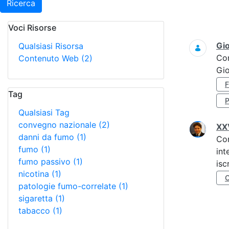
Ricerca
Voci Risorse
Ricerca
Gi
Qualsiasi Risorsa
Co
Contenuto Web
(2)
Gi
Tag
Qualsiasi Tag
convegno nazionale
(2)
XXV
danni da fumo
(1)
Co
fumo
(1)
int
fumo passivo
(1)
isc
nicotina
(1)
patologie fumo-correlate
(1)
sigaretta
(1)
tabacco
(1)