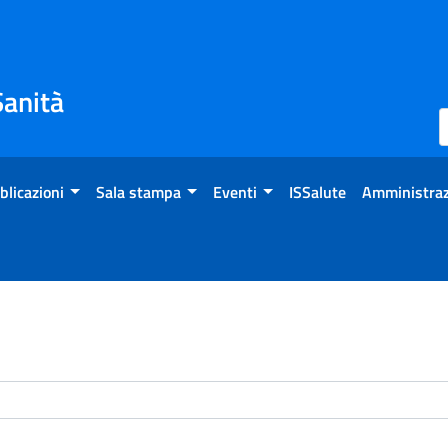
Sanità
blicazioni
Sala stampa
Eventi
ISSalute
Amministraz
enti