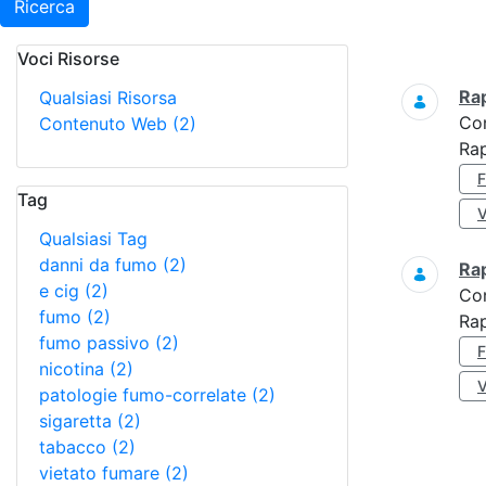
Ricerca
Voci Risorse
Ricerca
Ra
Qualsiasi Risorsa
Co
Contenuto Web
(2)
Ra
Tag
Qualsiasi Tag
danni da fumo
(2)
Ra
e cig
(2)
Co
fumo
(2)
Rap
fumo passivo
(2)
nicotina
(2)
patologie fumo-correlate
(2)
sigaretta
(2)
tabacco
(2)
vietato fumare
(2)