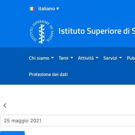
Salta al Contenuto
Salta al Footer
Istituto Superiore di 
Chi siamo
Temi
Attività
Servizi
Pub
Protezione dei dati
Risultati della Ricerca - Ev