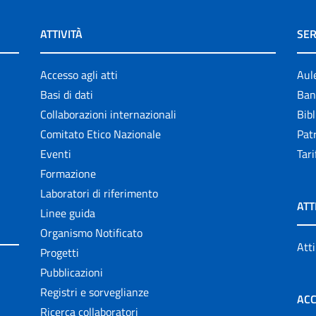
ATTIVITÀ
SER
Accesso agli atti
Aul
Basi di dati
Ban
Collaborazioni internazionali
Bibl
Comitato Etico Nazionale
Patr
Eventi
Tari
Formazione
Laboratori di riferimento
ATT
Linee guida
Organismo Notificato
Atti
Progetti
Pubblicazioni
Registri e sorveglianze
ACC
Ricerca collaboratori