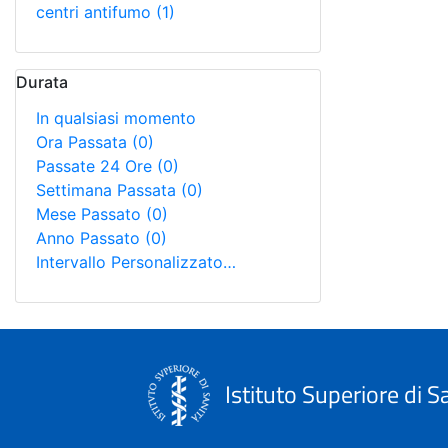
centri antifumo
(1)
Durata
In qualsiasi momento
Ora Passata
(0)
Passate 24 Ore
(0)
Settimana Passata
(0)
Mese Passato
(0)
Anno Passato
(0)
Intervallo Personalizzato…
Istituto Superiore di S