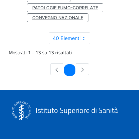
PATOLOGIE FUMO-CORRELATE
CONVEGNO NAZIONALE
40 Elementi
Mostrati 1 - 13 su 13 risultati.
Pagina
1
Istituto Superiore di Sanità