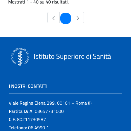
Mostrati 1 - 40 su 40 risultati.
Pagina
1
Istituto Superiore di Sanità
I NOSTRI CONTATTI
Viale Regina Elena 299, 00161 – Roma (I)
Partita I.V.A.
03657731000
C.F.
80211730587
Telefono:
06 4990 1