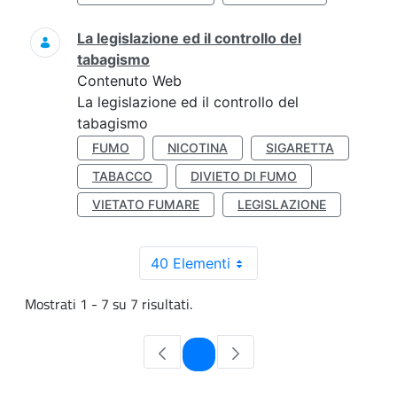
La legislazione ed il controllo del
tabagismo
Contenuto Web
La legislazione ed il controllo del
tabagismo
FUMO
NICOTINA
SIGARETTA
TABACCO
DIVIETO DI FUMO
VIETATO FUMARE
LEGISLAZIONE
40 Elementi
Mostrati 1 - 7 su 7 risultati.
Pagina
1