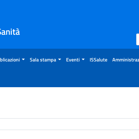
Sanità
blicazioni
Sala stampa
Eventi
ISSalute
Amministraz
enti