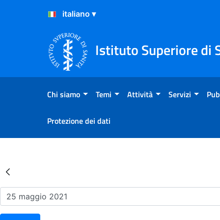
Salta al Contenuto
Salta al Footer
Istituto Superiore di 
Chi siamo
Temi
Attività
Servizi
Pub
Protezione dei dati
Risultati della Ricerca - Ev