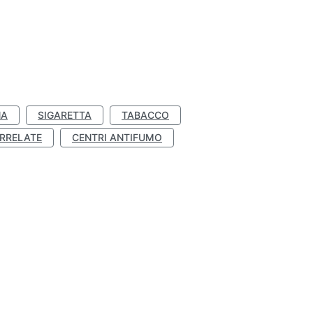
NA
SIGARETTA
TABACCO
RRELATE
CENTRI ANTIFUMO