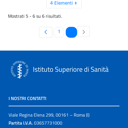
4 Elementi
Mostrati 5 - 6 su 6 risultati.
Pagina
Pagina
1
2
Istituto Superiore di Sanità
I NOSTRI CONTATTI
Viale Regina Elena 299, 00161 – Roma (I)
Partita I.V.A.
03657731000