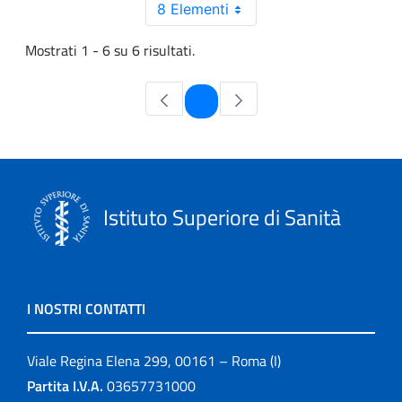
8 Elementi
Mostrati 1 - 6 su 6 risultati.
Pagina
1
Istituto Superiore di Sanità
I NOSTRI CONTATTI
Viale Regina Elena 299, 00161 – Roma (I)
Partita I.V.A.
03657731000