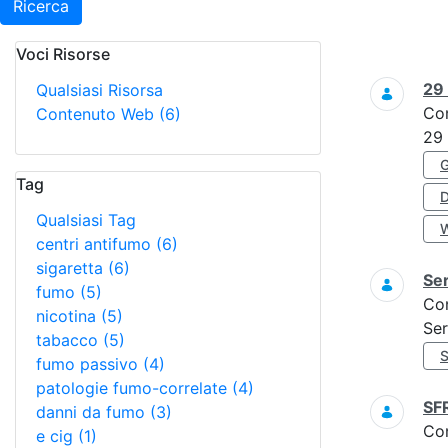
Ricerca
Voci Risorse
Ricerca
29
Qualsiasi Risorsa
Co
Contenuto Web
(6)
29
Tag
Qualsiasi Tag
centri antifumo
(6)
sigaretta
(6)
Ser
fumo
(5)
Co
nicotina
(5)
Ser
tabacco
(5)
fumo passivo
(4)
patologie fumo-correlate
(4)
SF
danni da fumo
(3)
Co
e cig
(1)