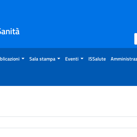
Sanità
blicazioni
Sala stampa
Eventi
ISSalute
Amministraz
enti