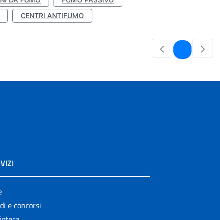
CENTRI ANTIFUMO
Pagina
1
VIZI
e
di e concorsi
ioteca