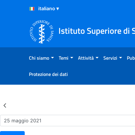
Salta al Contenuto
Salta al Footer
Istituto Superiore di 
Chi siamo
Temi
Attività
Servizi
Pub
Protezione dei dati
Risultati della Ricerca - Ev