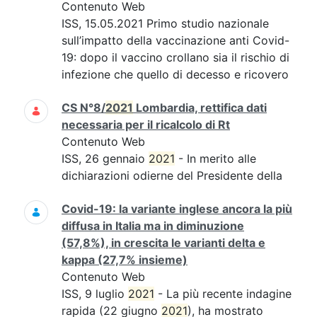
Contenuto Web
ISS, 15.05.2021 Primo studio nazionale
sull’impatto della vaccinazione anti Covid-
19: dopo il vaccino crollano sia il rischio di
infezione che quello di decesso e ricovero
CS N°8/
2021
Lombardia, rettifica dati
necessaria per il ricalcolo di Rt
Contenuto Web
ISS, 26 gennaio
2021
- In merito alle
dichiarazioni odierne del Presidente della
Covid-19: la variante inglese ancora la più
diffusa in Italia ma in diminuzione
(57,8%), in crescita le varianti delta e
kappa (27,7% insieme)
Contenuto Web
ISS, 9 luglio
2021
- La più recente indagine
rapida (22 giugno
2021
), ha mostrato