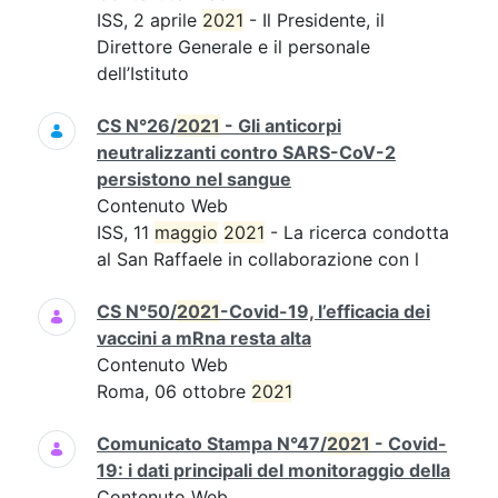
ISS, 2 aprile
2021
- Il Presidente, il
Direttore Generale e il personale
dell’Istituto
CS N°26/
2021
- Gli anticorpi
neutralizzanti contro SARS-CoV-2
persistono nel sangue
Contenuto Web
ISS, 11
maggio
2021
- La ricerca condotta
al San Raffaele in collaborazione con l
CS N°50/
2021
-Covid-19, l’efficacia dei
vaccini a mRna resta alta
Contenuto Web
Roma, 06 ottobre
2021
Comunicato Stampa N°47/
2021
- Covid-
19: i dati principali del monitoraggio della
Contenuto Web