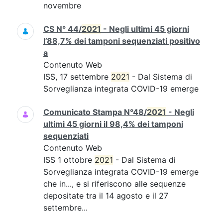
novembre
CS N° 44/
2021
- Negli ultimi 45 giorni
l’88,7% dei tamponi sequenziati positivo
a
Contenuto Web
ISS, 17 settembre
2021
- Dal Sistema di
Sorveglianza integrata COVID-19 emerge
Comunicato Stampa N°48/
2021
- Negli
ultimi 45 giorni il 98,4% dei tamponi
sequenziati
Contenuto Web
ISS 1 ottobre
2021
- Dal Sistema di
Sorveglianza integrata COVID-19 emerge
che in..., e si riferiscono alle sequenze
depositate tra il 14 agosto e il 27
settembre...