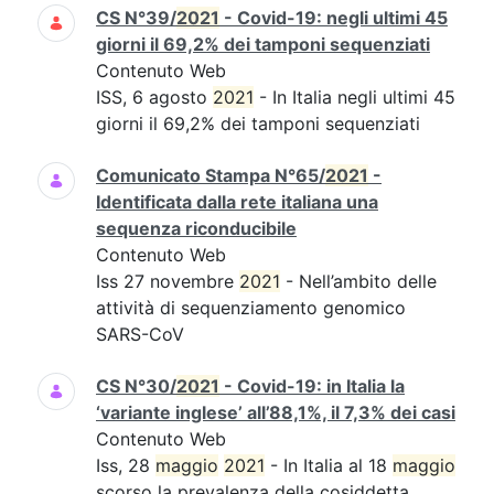
CS N°39/
2021
- Covid-19: negli ultimi 45
giorni il 69,2% dei tamponi sequenziati
Contenuto Web
ISS, 6 agosto
2021
- In Italia negli ultimi 45
giorni il 69,2% dei tamponi sequenziati
Comunicato Stampa N°65/
2021
-
Identificata dalla rete italiana una
sequenza riconducibile
Contenuto Web
Iss 27 novembre
2021
- Nell’ambito delle
attività di sequenziamento genomico
SARS-CoV
CS N°30/
2021
- Covid-19: in Italia la
‘variante inglese’ all’88,1%, il 7,3% dei casi
Contenuto Web
Iss, 28
maggio
2021
- In Italia al 18
maggio
scorso la prevalenza della cosiddetta