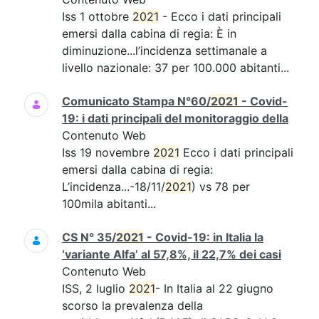
Iss 1 ottobre
2021
- Ecco i dati principali
emersi dalla cabina di regia: È in
diminuzione...l’incidenza settimanale a
livello nazionale: 37 per 100.000 abitanti...
Comunicato Stampa N°60/
2021
- Covid-
19: i dati principali del monitoraggio della
Contenuto Web
Iss 19 novembre
2021
Ecco i dati principali
emersi dalla cabina di regia:
L’incidenza...-18/11/
2021
) vs 78 per
100mila abitanti...
CS N° 35/
2021
- Covid-19: in Italia la
‘variante Alfa’ al 57,8%, il 22,7% dei casi
Contenuto Web
ISS, 2 luglio
2021
- In Italia al 22 giugno
scorso la prevalenza della