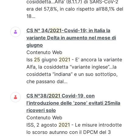
cosiddetta...Alfa’ (B.1.1.7) di SARS-CoV-2
era del 57,8%, in calo rispetto all’88,1% del
18...
CS N° 34/
2021
-Covid-19: in Italia la
variante Delta in aumento nel mese di
giugno
Contenuto Web
Iss
25
giugno
2021
- E’ ancora la variante
Alfa, la cosiddetta “variante inglese”...la
cosiddetta “indiana” e un suo sottotipo,
che passano dal...
CS N°38/
2021
Covid-19, con
l’introduzione delle ‘zone’ evitati 25mila
ricoveri solo
Contenuto Web
ISS, 2 agosto
2021
- Le misure introdotte
lo scorso autunno con il DPCM del 3