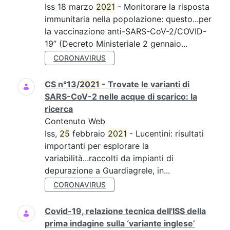
Iss 18 marzo
2021
- Monitorare la risposta
immunitaria nella popolazione: questo...per
la vaccinazione anti-SARS-CoV-2/COVID-
19” (Decreto Ministeriale 2 gennaio...
CORONAVIRUS
CS n°13/
2021
- Trovate le varianti di
SARS-CoV-2 nelle acque di scarico: la
ricerca
Contenuto Web
Iss,
25
febbraio
2021
- Lucentini: risultati
importanti per esplorare la
variabilità...raccolti da impianti di
depurazione a Guardiagrele, in...
CORONAVIRUS
Covid-19, relazione tecnica dell'ISS della
prima indagine sulla ‘variante inglese’