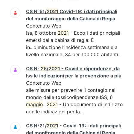
CS N°51/
2021
Covid-19: i dati principali
del monitoraggio della Cabina di Regia
Contenuto Web
Iss, 8 ottobre
2021
- Ecco i dati principali
emersi dalla cabina di regia: È
in...diminuzione l’incidenza settimanale a
livello nazionale: 34 per 100.000 abitanti...
CS N°
25
/
2021
- Covid e dipendenze, da
Iss le indicazioni per la prevenzione a più
Contenuto Web
alle misure per prevenire il contagio nel
mondo delle tossicodipendenze ISS, 6
maggio
...
2021
- Un documento di indirizzo
con le indicazioni per la...
CS N°21/
2021
- Covid-19: i dati principali
del monitoraggio della Cabina di Regia