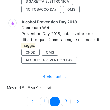
SIGARETTA ELETTRONICA
NO TOBACCO DAY
OMS
Alcohol Prevention Day 2018
Contenuto Web
Prevention Day 2018, catalizzatore del
dibattito quest’anno raccoglie nel mese di
maggio
CNDD
OMS
ALCOHOL PREVENTION DAY
4 Elementi
Mostrati 5 - 8 su 9 risultati.
Pagina
Pagina
Pagina
1
2
3