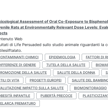
icological Assessment of Oral Co-Exposure to Bisphenol 
enile Rats at Environmentally Relevant Dose Levels: Evalu
ects
ntenuto Web
ultati di Life Persuaded sullo studio animale riguardanti la 
tilesilftalato.
CONTAMINANTI CHIMICI
EPIDEMIOLOGIA
FATTORI DI R
IFFERENZE DI GENERE
TUTELA DELLA SALUTE
BIOMA
PROMOZIONE DELLA SALUTE
SALUTE DELLA DONNA
S
TILI DI VITA
PROGETTI EUROPEI
SALUTE DEL BAMBIN
VALUTAZIONE IMPATTO SULLA SALUTE
BIOMONITORAGGIO
BESITÀ INFANTILE
PUBERTÀ PRECOCE
PLASTICIZZAN
TELARCA PREMATURO