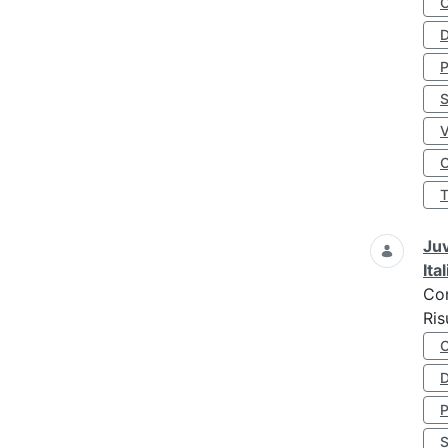
D
S
O
Juv
Ita
Co
Ris
D
S