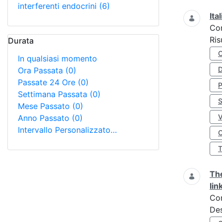
interferenti endocrini
(6)
Ita
Co
Ris
Durata
In qualsiasi momento
D
Ora Passata
(0)
Passate 24 Ore
(0)
Settimana Passata
(0)
S
Mese Passato
(0)
Anno Passato
(0)
Intervallo Personalizzato…
O
The
lin
Co
Des