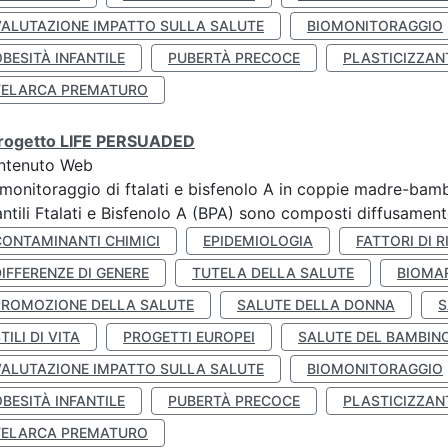
VALUTAZIONE IMPATTO SULLA SALUTE
BIOMONITORAGGIO
BESITÀ INFANTILE
PUBERTÀ PRECOCE
PLASTICIZZAN
TELARCA PREMATURO
 progetto LIFE PERSUADED
ntenuto Web
monitoraggio di ftalati e bisfenolo A in coppie madre-bamb
antili Ftalati e Bisfenolo A (BPA) sono composti diffusamente 
CONTAMINANTI CHIMICI
EPIDEMIOLOGIA
FATTORI DI R
IFFERENZE DI GENERE
TUTELA DELLA SALUTE
BIOMA
PROMOZIONE DELLA SALUTE
SALUTE DELLA DONNA
S
TILI DI VITA
PROGETTI EUROPEI
SALUTE DEL BAMBIN
VALUTAZIONE IMPATTO SULLA SALUTE
BIOMONITORAGGIO
BESITÀ INFANTILE
PUBERTÀ PRECOCE
PLASTICIZZAN
TELARCA PREMATURO