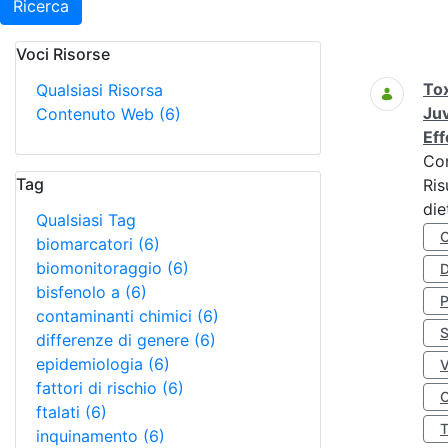
Ricerca
Voci Risorse
Ricerca
Tox
Qualsiasi Risorsa
Juv
Contenuto Web
(6)
Eff
Co
Tag
Ris
die
Qualsiasi Tag
biomarcatori
(6)
biomonitoraggio
(6)
D
bisfenolo a
(6)
contaminanti chimici
(6)
S
differenze di genere
(6)
epidemiologia
(6)
fattori di rischio
(6)
O
ftalati
(6)
inquinamento
(6)