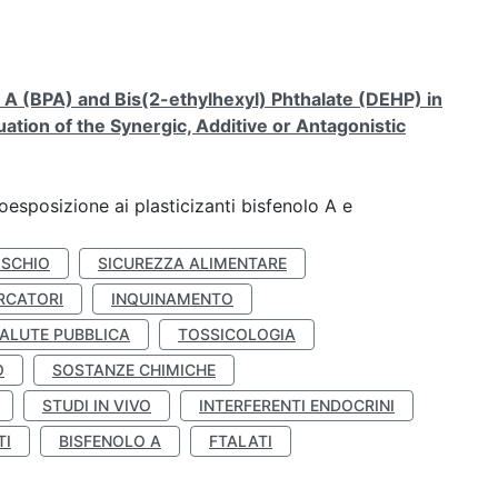
A (BPA) and Bis(2-ethylhexyl) Phthalate (DEHP) in
ation of the Synergic, Additive or Antagonistic
coesposizione ai plasticizanti bisfenolo A e
ISCHIO
SICUREZZA ALIMENTARE
RCATORI
INQUINAMENTO
ALUTE PUBBLICA
TOSSICOLOGIA
O
SOSTANZE CHIMICHE
STUDI IN VIVO
INTERFERENTI ENDOCRINI
TI
BISFENOLO A
FTALATI