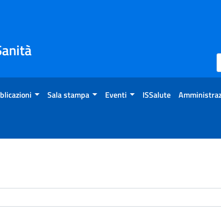
Sanità
blicazioni
Sala stampa
Eventi
ISSalute
Amministraz
enti