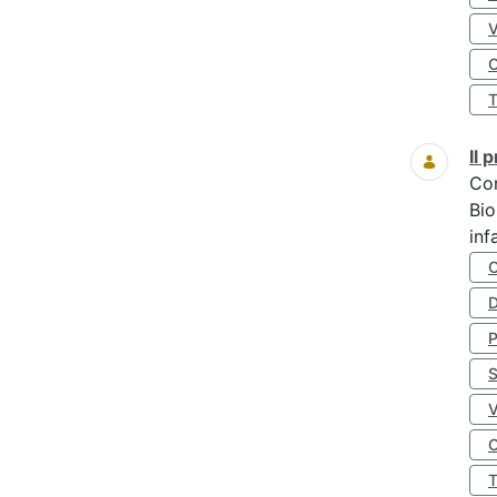
O
Il
Co
Bio
inf
D
S
O