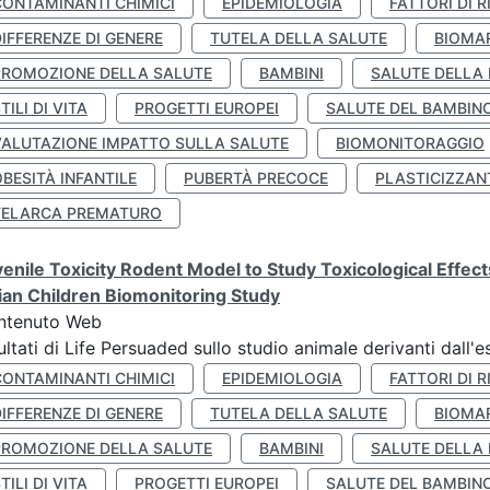
CONTAMINANTI CHIMICI
EPIDEMIOLOGIA
FATTORI DI R
IFFERENZE DI GENERE
TUTELA DELLA SALUTE
BIOMA
PROMOZIONE DELLA SALUTE
BAMBINI
SALUTE DELLA
TILI DI VITA
PROGETTI EUROPEI
SALUTE DEL BAMBIN
VALUTAZIONE IMPATTO SULLA SALUTE
BIOMONITORAGGIO
BESITÀ INFANTILE
PUBERTÀ PRECOCE
PLASTICIZZAN
TELARCA PREMATURO
enile Toxicity Rodent Model to Study Toxicological Effec
lian Children Biomonitoring Study
ntenuto Web
ultati di Life Persuaded sullo studio animale derivanti dall'
CONTAMINANTI CHIMICI
EPIDEMIOLOGIA
FATTORI DI R
IFFERENZE DI GENERE
TUTELA DELLA SALUTE
BIOMA
PROMOZIONE DELLA SALUTE
BAMBINI
SALUTE DELLA
TILI DI VITA
PROGETTI EUROPEI
SALUTE DEL BAMBIN