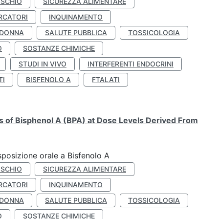
ISCHIO
SICUREZZA ALIMENTARE
RCATORI
INQUINAMENTO
 DONNA
SALUTE PUBBLICA
TOSSICOLOGIA
O
SOSTANZE CHIMICHE
STUDI IN VIVO
INTERFERENTI ENDOCRINI
TI
BISFENOLO A
FTALATI
ts of Bisphenol A (BPA) at Dose Levels Derived From
esposizione orale a Bisfenolo A
ISCHIO
SICUREZZA ALIMENTARE
RCATORI
INQUINAMENTO
 DONNA
SALUTE PUBBLICA
TOSSICOLOGIA
O
SOSTANZE CHIMICHE