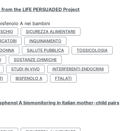
ta from the LIFE PERSUADED Project
bisfenolo A nei bambini
ISCHIO
SICUREZZA ALIMENTARE
RCATORI
INQUINAMENTO
 DONNA
SALUTE PUBBLICA
TOSSICOLOGIA
O
SOSTANZE CHIMICHE
STUDI IN VIVO
INTERFERENTI ENDOCRINI
TI
BISFENOLO A
FTALATI
henol A biomonitoring in Italian mother-child pairs