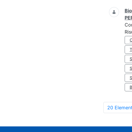
Bio
PE
Co
Ris
S
20 Element