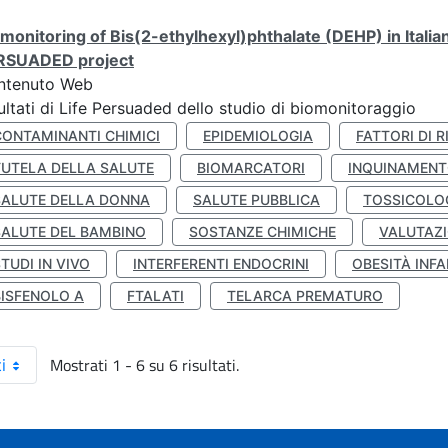
monitoring of Bis(2-ethylhexyl)phthalate (DEHP) in Italia
RSUADED project
ntenuto Web
ultati di Life Persuaded dello studio di biomonitoraggio
CONTAMINANTI CHIMICI
EPIDEMIOLOGIA
FATTORI DI R
TUTELA DELLA SALUTE
BIOMARCATORI
INQUINAMEN
SALUTE DELLA DONNA
SALUTE PUBBLICA
TOSSICOLO
SALUTE DEL BAMBINO
SOSTANZE CHIMICHE
VALUTAZI
TUDI IN VIVO
INTERFERENTI ENDOCRINI
OBESITÀ INFA
BISFENOLO A
FTALATI
TELARCA PREMATURO
Mostrati 1 - 6 su 6 risultati.
i