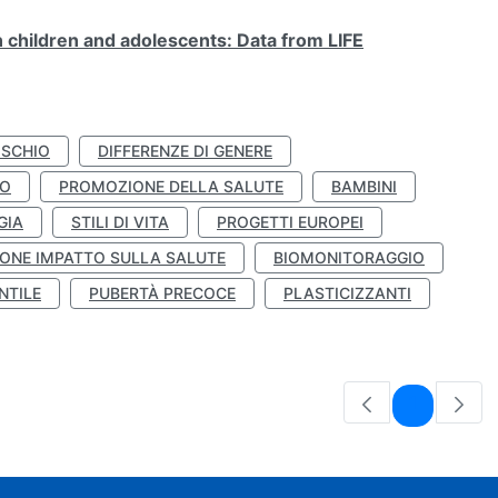
n children and adolescents: Data from LIFE
ISCHIO
DIFFERENZE DI GENERE
TO
PROMOZIONE DELLA SALUTE
BAMBINI
GIA
STILI DI VITA
PROGETTI EUROPEI
ONE IMPATTO SULLA SALUTE
BIOMONITORAGGIO
NTILE
PUBERTÀ PRECOCE
PLASTICIZZANTI
Pagina
1