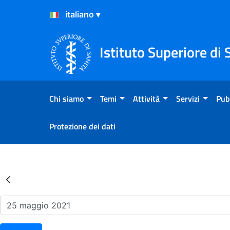
Salta al Contenuto
Salta al Footer
Istituto Superiore di 
Chi siamo
Temi
Attività
Servizi
Pub
Protezione dei dati
Risultati della Ricerca - Ev