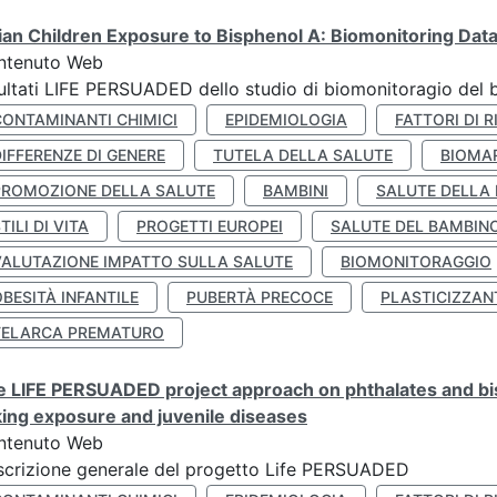
lian Children Exposure to Bisphenol A: Biomonitoring Da
ntenuto Web
ultati LIFE PERSUADED dello studio di biomonitoragio del 
CONTAMINANTI CHIMICI
EPIDEMIOLOGIA
FATTORI DI R
IFFERENZE DI GENERE
TUTELA DELLA SALUTE
BIOMA
PROMOZIONE DELLA SALUTE
BAMBINI
SALUTE DELLA
TILI DI VITA
PROGETTI EUROPEI
SALUTE DEL BAMBIN
VALUTAZIONE IMPATTO SULLA SALUTE
BIOMONITORAGGIO
BESITÀ INFANTILE
PUBERTÀ PRECOCE
PLASTICIZZAN
TELARCA PREMATURO
 LIFE PERSUADED project approach on phthalates and bisp
king exposure and juvenile diseases
ntenuto Web
crizione generale del progetto Life PERSUADED