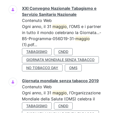
XXI Convegno Nazionale Tabagismo e
Servizio Sanitario Nazionale
Contenuto Web
Ogni anno, il 31
maggio
, l’OMS e i partner
in tutto il mondo celebrano la Giornata...-
B5-Programma-056D19-31-
maggio
(1).pdf...
TABAGISMO
CNDD
GIORNATA MONDIALE SENZA TABACCO
NO TOBACCO DAY
OMS
Giornata mondiale senza tabacco 2019
Contenuto Web
Ogni anno, il 31
maggio
, l’Organizzazione
Mondiale della Salute (OMS) celebra il
TABAGISMO
CNDD