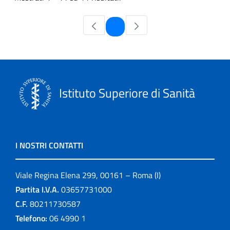
Pagina
1
Istituto Superiore di Sanità
I NOSTRI CONTATTI
Viale Regina Elena 299, 00161 – Roma (I)
Partita I.V.A.
03657731000
C.F.
80211730587
Telefono:
06 4990 1