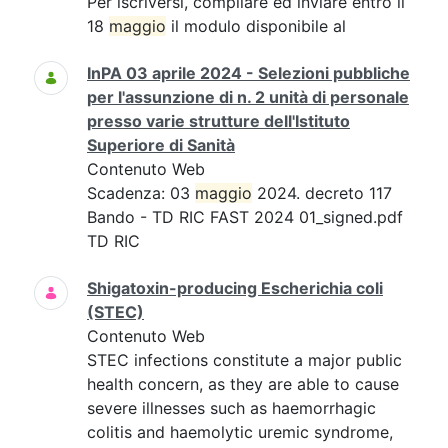
Per iscriversi, compilare ed inviare entro il
18
maggio
il modulo disponibile al
InPA 03 aprile 2024 - Selezioni pubbliche
per l'assunzione di n. 2 unità di personale
presso varie strutture dell'Istituto
Superiore di Sanità
Contenuto Web
Scadenza: 03
maggio
2024. decreto 117
Bando - TD RIC FAST 2024 01_signed.pdf
TD RIC
Shigatoxin-producing Escherichia coli
(STEC)
Contenuto Web
STEC infections constitute a major public
health concern, as they are able to cause
severe illnesses such as haemorrhagic
colitis and haemolytic uremic syndrome,