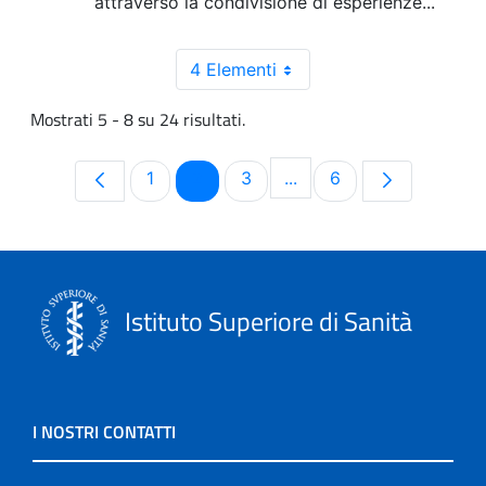
attraverso la condivisione di esperienze...
4 Elementi
Mostrati 5 - 8 su 24 risultati.
Pagina
Pagina
Pagina
Pagina
1
2
3
...
6
Pagine intermedie Use T
Istituto Superiore di Sanità
I NOSTRI CONTATTI