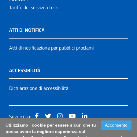
Tariffe dei servizi a terzi
ATTI DI NOTIFICA
Atti di notificazione per pubblici proclami
ACCESSIBILITÀ
Dichiarazione di accessibilità
Seguici su:
Utilizziamo i cookie per essere sicuri che tu
Acconsento
Accessibilità: form di segnalazione di prima istanza per
possa avere la migliore esperienza sul