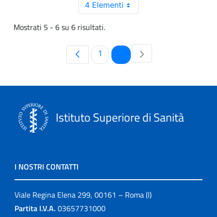
4 Elementi
Mostrati 5 - 6 su 6 risultati.
Pagina
Pagina
1
2
Istituto Superiore di Sanità
I NOSTRI CONTATTI
Viale Regina Elena 299, 00161 – Roma (I)
Partita I.V.A.
03657731000