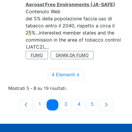
Aerosol Free Environments (JA-SAFE)
Contenuto Web
del 5% della popolazione faccia uso di
tabacco entro il 2040, rispetto a circa il
25
%...interested member states and the
commission in the area of tobacco control
(JATC2),...
FUMO
DANNI DA FUMO
4 Elementi
Mostrati 5 - 8 su 19 risultati.
Pagina
Pagina
Pagina
Pagina
Pagina
1
2
3
4
5