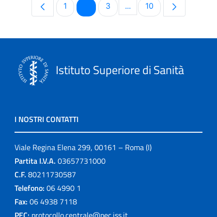
Pagina
Pagina
Pagina
Pagina
1
2
3
...
10
Pagine intermedie Use T
Istituto Superiore di Sanità
I NOSTRI CONTATTI
Viale Regina Elena 299, 00161 – Roma (I)
Partita I.V.A.
03657731000
C.F.
80211730587
Telefono:
06 4990 1
Fax:
06 4938 7118
PEC:
protocollo.centrale@pec.iss.it