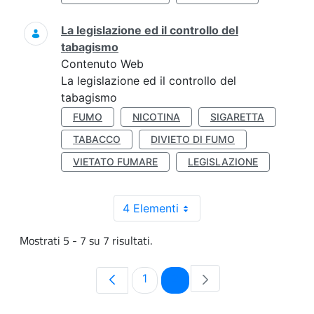
La legislazione ed il controllo del
tabagismo
Contenuto Web
La legislazione ed il controllo del
tabagismo
FUMO
NICOTINA
SIGARETTA
TABACCO
DIVIETO DI FUMO
VIETATO FUMARE
LEGISLAZIONE
4 Elementi
Mostrati 5 - 7 su 7 risultati.
Pagina
Pagina
1
2