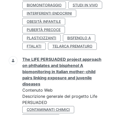
BIOMONITORAGGIO
STUDI IN VIVO
INTERFERENTI ENDOCRINI
OBESITÀ INFANTILE
PUBERTÀ PRECOCE
PLASTICIZZANTI
BISFENOLO A
FTALATI
TELARCA PREMATURO
The LIFE PERSUADED project approach
on phthalates and bisphenol A
biomonitoring in Italian mother-child
pairs linking exposure and juvenile
diseases
Contenuto Web
Descrizione generale del progetto Life
PERSUADED
CONTAMINANTI CHIMICI