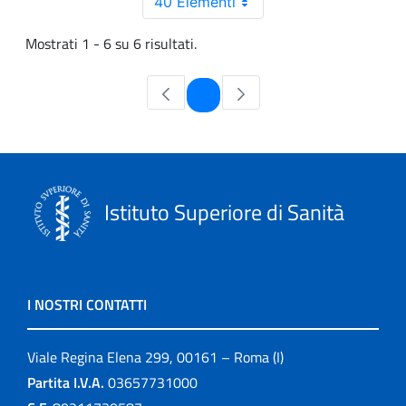
40 Elementi
Mostrati 1 - 6 su 6 risultati.
Pagina
1
Istituto Superiore di Sanità
I NOSTRI CONTATTI
Viale Regina Elena 299, 00161 – Roma (I)
Partita I.V.A.
03657731000