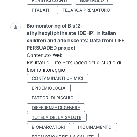
PLASTICIZZANTI
BISFENOLO A
FTALATI
TELARCA PREMATURO
Biomonitoring of Bis(2-
ethylhexyl)phthalate (DEHP) in Italian
children and adolescents: Data from LIFE
PERSUADED project
Contenuto Web
Risultati di Life Persuaded dello studio di
biomonitoraggio
CONTAMINANTI CHIMICI
EPIDEMIOLOGIA
FATTORI DI RISCHIO
DIFFERENZE DI GENERE
TUTELA DELLA SALUTE
BIOMARCATORI
INQUINAMENTO
PROMOZIONE DELLA SALUTE