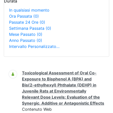
Durata
In qualsiasi momento
Ora Passata
(0)
Passate 24 Ore
(0)
Settimana Passata
(0)
Mese Passato
(0)
Anno Passato
(0)
Intervallo Personalizzato…
Ricerca
Toxicological Assessment of Oral Co-
Exposure to Bisphenol A (BPA) and
Bis(2-ethylhexyl) Phthalate (DEHP) in
Juvenile Rats at Environmentally
Relevant Dose Levels: Evaluation of the
Synergic, Additive or Antagonistic Effects
Contenuto Web