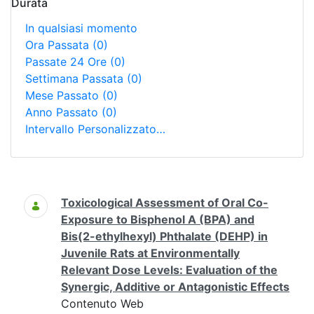
Durata
In qualsiasi momento
Ora Passata
(0)
Passate 24 Ore
(0)
Settimana Passata
(0)
Mese Passato
(0)
Anno Passato
(0)
Intervallo Personalizzato…
Ricerca
Toxicological Assessment of Oral Co-
Exposure to Bisphenol A (BPA) and
Bis(2-ethylhexyl) Phthalate (DEHP) in
Juvenile Rats at Environmentally
Relevant Dose Levels: Evaluation of the
Synergic, Additive or Antagonistic Effects
Contenuto Web