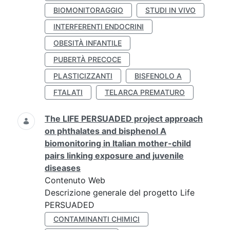
BIOMONITORAGGIO
STUDI IN VIVO
INTERFERENTI ENDOCRINI
OBESITÀ INFANTILE
PUBERTÀ PRECOCE
PLASTICIZZANTI
BISFENOLO A
FTALATI
TELARCA PREMATURO
The LIFE PERSUADED project approach
on phthalates and bisphenol A
biomonitoring in Italian mother-child
pairs linking exposure and juvenile
diseases
Contenuto Web
Descrizione generale del progetto Life
PERSUADED
CONTAMINANTI CHIMICI