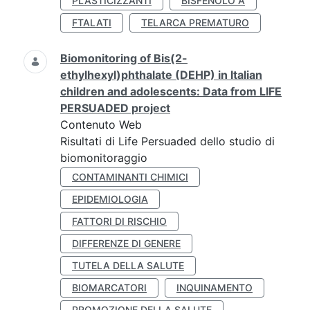
PLASTICIZZANTI
BISFENOLO A
FTALATI
TELARCA PREMATURO
Biomonitoring of Bis(2-
ethylhexyl)phthalate (DEHP) in Italian
children and adolescents: Data from LIFE
PERSUADED project
Contenuto Web
Risultati di Life Persuaded dello studio di
biomonitoraggio
CONTAMINANTI CHIMICI
EPIDEMIOLOGIA
FATTORI DI RISCHIO
DIFFERENZE DI GENERE
TUTELA DELLA SALUTE
BIOMARCATORI
INQUINAMENTO
PROMOZIONE DELLA SALUTE