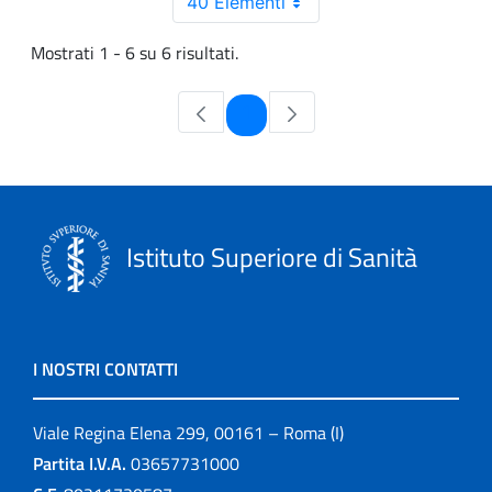
40 Elementi
Mostrati 1 - 6 su 6 risultati.
Pagina
1
Istituto Superiore di Sanità
I NOSTRI CONTATTI
Viale Regina Elena 299, 00161 – Roma (I)
Partita I.V.A.
03657731000