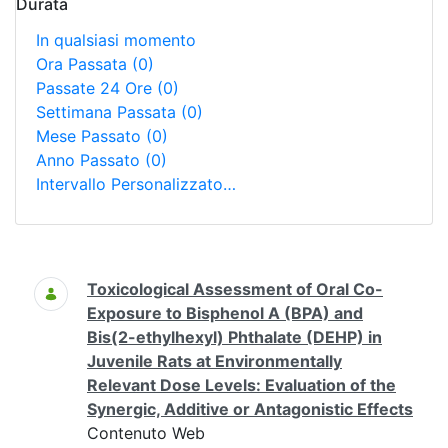
Durata
In qualsiasi momento
Ora Passata
(0)
Passate 24 Ore
(0)
Settimana Passata
(0)
Mese Passato
(0)
Anno Passato
(0)
Intervallo Personalizzato…
Ricerca
Toxicological Assessment of Oral Co-
Exposure to Bisphenol A (BPA) and
Bis(2-ethylhexyl) Phthalate (DEHP) in
Juvenile Rats at Environmentally
Relevant Dose Levels: Evaluation of the
Synergic, Additive or Antagonistic Effects
Contenuto Web