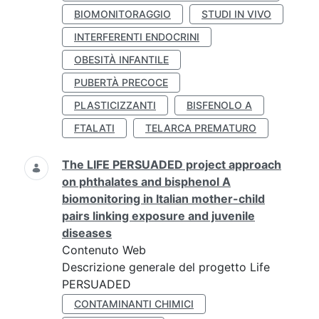
BIOMONITORAGGIO
STUDI IN VIVO
INTERFERENTI ENDOCRINI
OBESITÀ INFANTILE
PUBERTÀ PRECOCE
PLASTICIZZANTI
BISFENOLO A
FTALATI
TELARCA PREMATURO
The LIFE PERSUADED project approach
on phthalates and bisphenol A
biomonitoring in Italian mother-child
pairs linking exposure and juvenile
diseases
Contenuto Web
Descrizione generale del progetto Life
PERSUADED
CONTAMINANTI CHIMICI