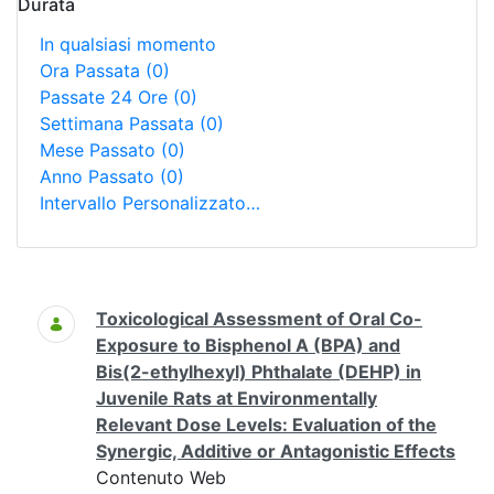
Durata
In qualsiasi momento
Ora Passata
(0)
Passate 24 Ore
(0)
Settimana Passata
(0)
Mese Passato
(0)
Anno Passato
(0)
Intervallo Personalizzato…
Ricerca
Toxicological Assessment of Oral Co-
Exposure to Bisphenol A (BPA) and
Bis(2-ethylhexyl) Phthalate (DEHP) in
Juvenile Rats at Environmentally
Relevant Dose Levels: Evaluation of the
Synergic, Additive or Antagonistic Effects
Contenuto Web