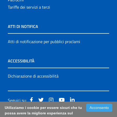
Tariffe dei servizi a terzi
ATTI DI NOTIFICA
Atti di notificazione per pubblici proclami
ACCESSIBILITÀ
Dichiarazione di accessibilità
Seguici su:
Utilizziamo i cookie per essere sicuri che tu
Acconsento
Accessibilità: form di segnalazione di prima istanza per
possa avere la migliore esperienza sul