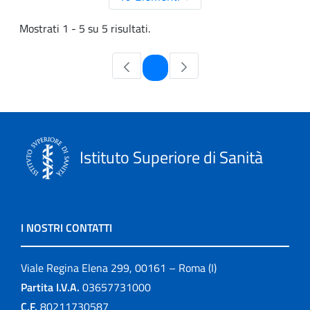
Mostrati 1 - 5 su 5 risultati.
Pagina
1
Istituto Superiore di Sanità
I NOSTRI CONTATTI
Viale Regina Elena 299, 00161 – Roma (I)
Partita I.V.A.
03657731000
C.F.
80211730587