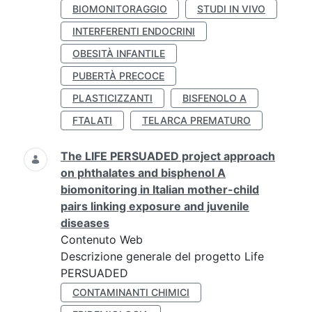
BIOMONITORAGGIO
STUDI IN VIVO
INTERFERENTI ENDOCRINI
OBESITÀ INFANTILE
PUBERTÀ PRECOCE
PLASTICIZZANTI
BISFENOLO A
FTALATI
TELARCA PREMATURO
The LIFE PERSUADED project approach
on phthalates and bisphenol A
biomonitoring in Italian mother-child
pairs linking exposure and juvenile
diseases
Contenuto Web
Descrizione generale del progetto Life
PERSUADED
CONTAMINANTI CHIMICI