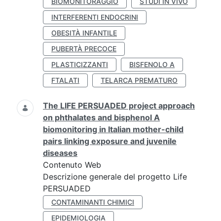
BIOMONITORAGGIO
STUDI IN VIVO
INTERFERENTI ENDOCRINI
OBESITÀ INFANTILE
PUBERTÀ PRECOCE
PLASTICIZZANTI
BISFENOLO A
FTALATI
TELARCA PREMATURO
The LIFE PERSUADED project approach
on phthalates and bisphenol A
biomonitoring in Italian mother-child
pairs linking exposure and juvenile
diseases
Contenuto Web
Descrizione generale del progetto Life
PERSUADED
CONTAMINANTI CHIMICI
EPIDEMIOLOGIA