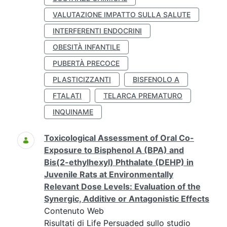
VALUTAZIONE IMPATTO SULLA SALUTE
INTERFERENTI ENDOCRINI
OBESITÀ INFANTILE
PUBERTÀ PRECOCE
PLASTICIZZANTI
BISFENOLO A
FTALATI
TELARCA PREMATURO
INQUINAME
Toxicological Assessment of Oral Co-
Exposure to Bisphenol A (BPA) and
Bis(2-ethylhexyl) Phthalate (DEHP) in
Juvenile Rats at Environmentally
Relevant Dose Levels: Evaluation of the
Synergic, Additive or Antagonistic Effects
Contenuto Web
Risultati di Life Persuaded sullo studio