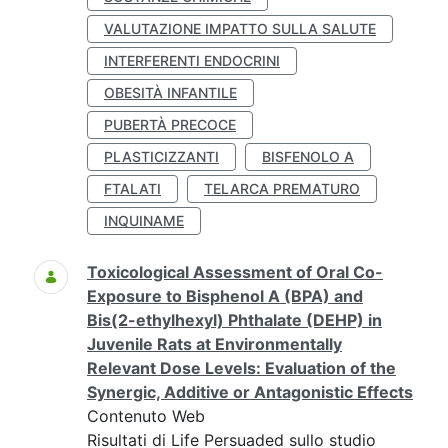
VALUTAZIONE IMPATTO SULLA SALUTE
INTERFERENTI ENDOCRINI
OBESITÀ INFANTILE
PUBERTÀ PRECOCE
PLASTICIZZANTI
BISFENOLO A
FTALATI
TELARCA PREMATURO
INQUINAME
Toxicological Assessment of Oral Co-
Exposure to Bisphenol A (BPA) and
Bis(2-ethylhexyl) Phthalate (DEHP) in
Juvenile Rats at Environmentally
Relevant Dose Levels: Evaluation of the
Synergic, Additive or Antagonistic Effects
Contenuto Web
Risultati di Life Persuaded sullo studio