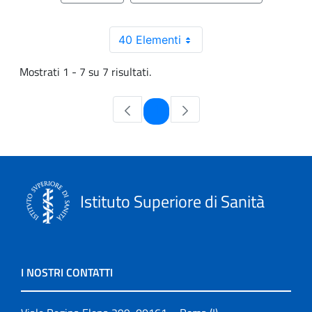
40 Elementi
Mostrati 1 - 7 su 7 risultati.
Pagina
1
Istituto Superiore di Sanità
I NOSTRI CONTATTI