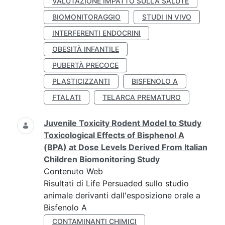
VALUTAZIONE IMPATTO SULLA SALUTE
BIOMONITORAGGIO
STUDI IN VIVO
INTERFERENTI ENDOCRINI
OBESITÀ INFANTILE
PUBERTÀ PRECOCE
PLASTICIZZANTI
BISFENOLO A
FTALATI
TELARCA PREMATURO
Juvenile Toxicity Rodent Model to Study
Toxicological Effects of Bisphenol A
(BPA) at Dose Levels Derived From Italian
Children Biomonitoring Study
Contenuto Web
Risultati di Life Persuaded sullo studio
animale derivanti dall'esposizione orale a
Bisfenolo A
CONTAMINANTI CHIMICI