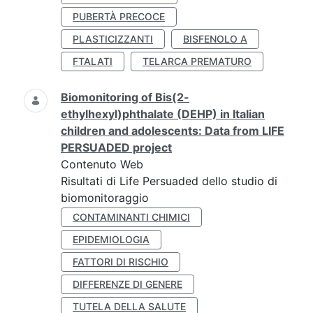
PUBERTÀ PRECOCE
PLASTICIZZANTI
BISFENOLO A
FTALATI
TELARCA PREMATURO
Biomonitoring of Bis(2-
ethylhexyl)phthalate (DEHP) in Italian
children and adolescents: Data from LIFE
PERSUADED project
Contenuto Web
Risultati di Life Persuaded dello studio di
biomonitoraggio
CONTAMINANTI CHIMICI
EPIDEMIOLOGIA
FATTORI DI RISCHIO
DIFFERENZE DI GENERE
TUTELA DELLA SALUTE