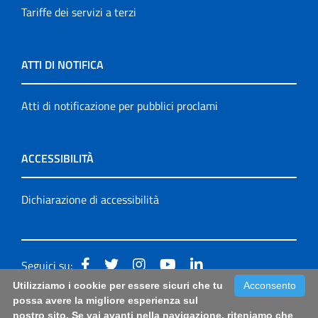
Tariffe dei servizi a terzi
ATTI DI NOTIFICA
Atti di notificazione per pubblici proclami
ACCESSIBILITÀ
Dichiarazione di accessibilità
Seguici su:
Utilizziamo i cookie per essere sicuri che tu
Acconsento
Accessibilità: form di segnalazione di prima istanza per
possa avere la migliore esperienza sul
nostro sito. Se vai avanti nella navigazione, riteniamo che