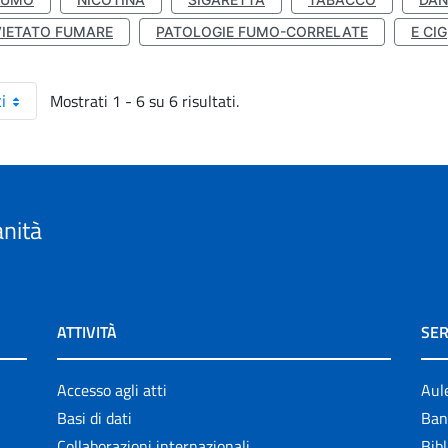
VIETATO FUMARE
PATOLOGIE FUMO-CORRELATE
E CIG
Mostrati 1 - 6 su 6 risultati.
i
anità
ATTIVITÀ
SER
Accesso agli atti
Aul
Basi di dati
Ban
Collaborazioni internazionali
Bibl