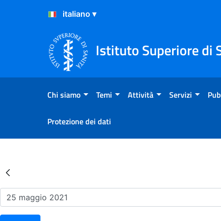
Salta al Contenuto
Salta al Footer
Istituto Superiore di 
Chi siamo
Temi
Attività
Servizi
Pub
Protezione dei dati
Risultati della Ricerca - Ev