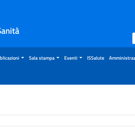
Sanità
blicazioni
Sala stampa
Eventi
ISSalute
Amministraz
enti