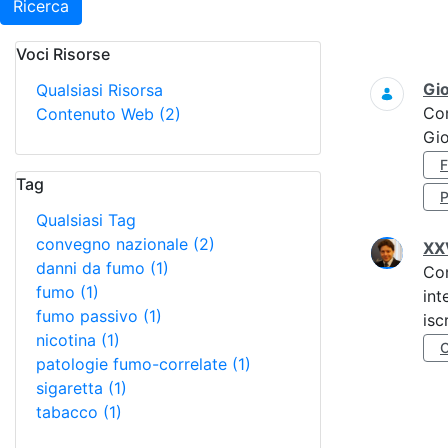
Ricerca
Voci Risorse
Ricerca
Gi
Qualsiasi Risorsa
Co
Contenuto Web
(2)
Gi
Tag
Qualsiasi Tag
convegno nazionale
(2)
XXV
danni da fumo
(1)
Co
fumo
(1)
int
fumo passivo
(1)
isc
nicotina
(1)
patologie fumo-correlate
(1)
sigaretta
(1)
tabacco
(1)