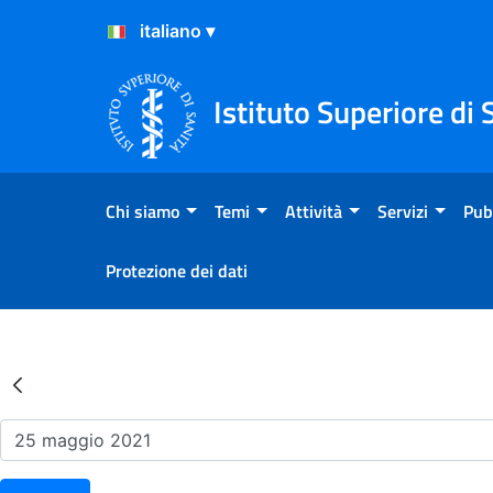
Salta al Contenuto
Salta al Footer
Istituto Superiore di 
Chi siamo
Temi
Attività
Servizi
Pub
Protezione dei dati
Risultati della Ricerca - Ev