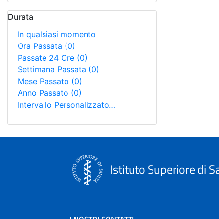
Durata
In qualsiasi momento
Ora Passata
(0)
Passate 24 Ore
(0)
Settimana Passata
(0)
Mese Passato
(0)
Anno Passato
(0)
Intervallo Personalizzato…
Istituto Superiore di S