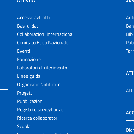
ATTIVITÀ
SER
Accesso agli atti
Aul
Basi di dati
Ban
Collaborazioni internazionali
Bibl
Comitato Etico Nazionale
Patr
Eventi
Tari
Formazione
Laboratori di riferimento
ATT
Linee guida
Organismo Notificato
Atti
Progetti
Pubblicazioni
Registri e sorveglianze
ACC
Ricerca collaboratori
Scuola
Dich