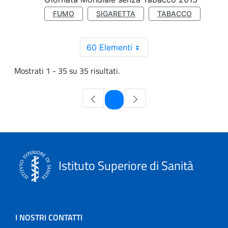
FUMO
SIGARETTA
TABACCO
60 Elementi
Mostrati 1 - 35 su 35 risultati.
Pagina
1
Istituto Superiore di Sanità
I NOSTRI CONTATTI