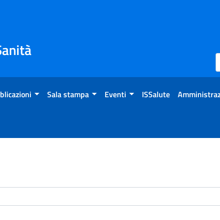
Sanità
blicazioni
Sala stampa
Eventi
ISSalute
Amministraz
enti