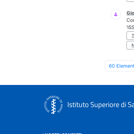
Gio
Co
’IS
60 Element
Istituto Superiore di S