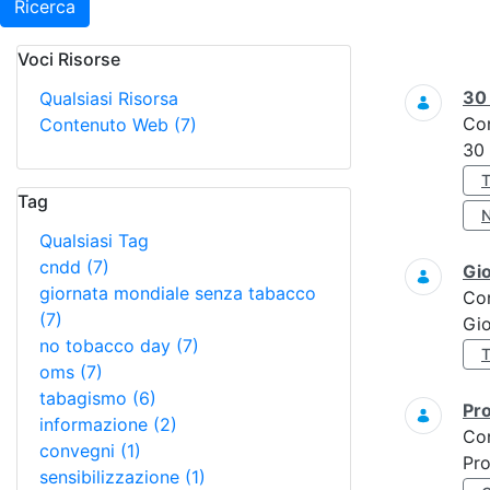
Ricerca
Voci Risorse
Ricerca
3
Qualsiasi Risorsa
Co
Contenuto Web
(7)
30
Tag
Qualsiasi Tag
cndd
(7)
Gi
giornata mondiale senza tabacco
Co
(7)
Gi
no tobacco day
(7)
oms
(7)
tabagismo
(6)
Pro
informazione
(2)
Co
convegni
(1)
Pro
sensibilizzazione
(1)