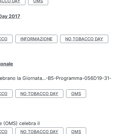
ACCO DAY
OMS
 Day 2017
CCO
INFORMAZIONE
NO TOBACCO DAY
ionale
celebrano la Giornata...-B5-Programma-056D19-31-
CCO
NO TOBACCO DAY
OMS
e (OMS) celebra il
CCO
NO TOBACCO DAY
OMS