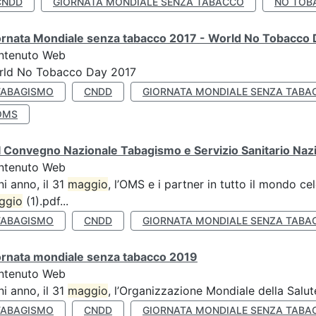
CNDD
GIORNATA MONDIALE SENZA TABACCO
NO TOB
ornata Mondiale senza tabacco 2017 - World No Tobacco
ntenuto Web
rld No Tobacco Day 2017
TABAGISMO
CNDD
GIORNATA MONDIALE SENZA TABA
OMS
 Convegno Nazionale Tabagismo e Servizio Sanitario Naz
ntenuto Web
i anno, il 31
maggio
, l’OMS e i partner in tutto il mondo 
ggio
(1).pdf...
TABAGISMO
CNDD
GIORNATA MONDIALE SENZA TABA
ornata mondiale senza tabacco 2019
ntenuto Web
i anno, il 31
maggio
, l’Organizzazione Mondiale della Salut
TABAGISMO
CNDD
GIORNATA MONDIALE SENZA TABA