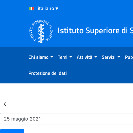
Salta al Contenuto
Salta al Footer
Istituto Superiore di 
Chi siamo
Temi
Attività
Servizi
Pub
Protezione dei dati
Risultati della Ricerca - Ev