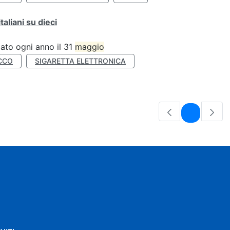
liani su dieci
ato ogni anno il 31
maggio
CCO
SIGARETTA ELETTRONICA
Pagina
1