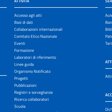
ATTIVITÀ
SER
Accesso agli atti
Aul
Basi di dati
Ban
Collaborazioni internazionali
Bibl
Comitato Etico Nazionale
Patr
Eventi
Tari
Formazione
Laboratori di riferimento
ATT
Linee guida
Organismo Notificato
Atti
Progetti
Pubblicazioni
Registri e sorveglianze
ACC
Ricerca collaboratori
Scuola
Dich