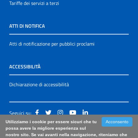
Tariffe dei servizi a terzi
ATTI DI NOTIFICA
Atti di notificazione per pubblici proclami
ACCESSIBILITÀ
Dichiarazione di accessibilità
Seguici su:
Utilizziamo i cookie per essere sicuri che tu
Acconsento
Accessibilità: form di segnalazione di prima istanza per
possa avere la migliore esperienza sul
nostro sito. Se vai avanti nella navigazione, riteniamo che
questa pagina
|
Note Legali
|
Sitemap