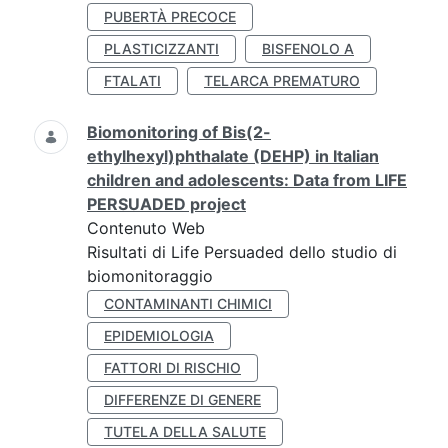
PUBERTÀ PRECOCE
PLASTICIZZANTI
BISFENOLO A
FTALATI
TELARCA PREMATURO
Biomonitoring of Bis(2-
ethylhexyl)phthalate (DEHP) in Italian
children and adolescents: Data from LIFE
PERSUADED project
Contenuto Web
Risultati di Life Persuaded dello studio di
biomonitoraggio
CONTAMINANTI CHIMICI
EPIDEMIOLOGIA
FATTORI DI RISCHIO
DIFFERENZE DI GENERE
TUTELA DELLA SALUTE