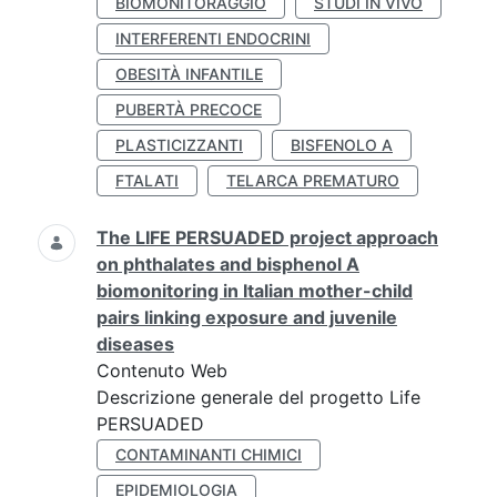
BIOMONITORAGGIO
STUDI IN VIVO
INTERFERENTI ENDOCRINI
OBESITÀ INFANTILE
PUBERTÀ PRECOCE
PLASTICIZZANTI
BISFENOLO A
FTALATI
TELARCA PREMATURO
The LIFE PERSUADED project approach
on phthalates and bisphenol A
biomonitoring in Italian mother-child
pairs linking exposure and juvenile
diseases
Contenuto Web
Descrizione generale del progetto Life
PERSUADED
CONTAMINANTI CHIMICI
EPIDEMIOLOGIA