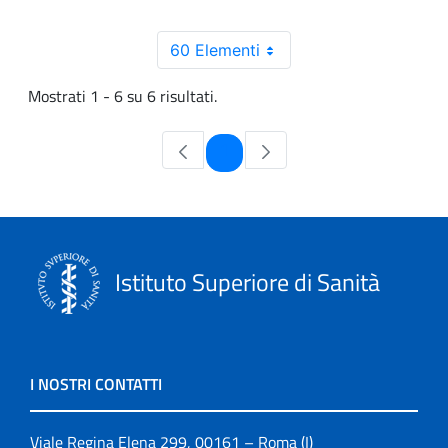
60 Elementi
Mostrati 1 - 6 su 6 risultati.
Pagina
1
Istituto Superiore di Sanità
I NOSTRI CONTATTI
Viale Regina Elena 299, 00161 – Roma (I)