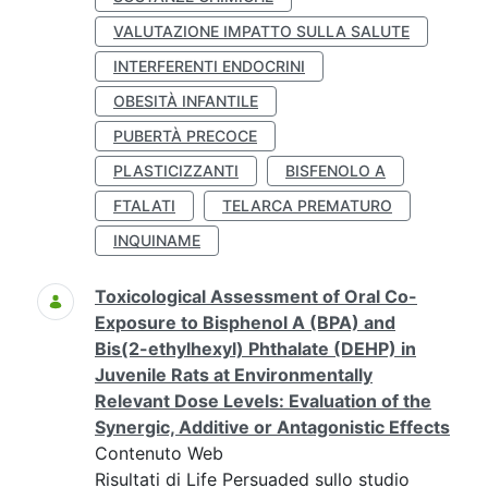
VALUTAZIONE IMPATTO SULLA SALUTE
INTERFERENTI ENDOCRINI
OBESITÀ INFANTILE
PUBERTÀ PRECOCE
PLASTICIZZANTI
BISFENOLO A
FTALATI
TELARCA PREMATURO
INQUINAME
Toxicological Assessment of Oral Co-
Exposure to Bisphenol A (BPA) and
Bis(2-ethylhexyl) Phthalate (DEHP) in
Juvenile Rats at Environmentally
Relevant Dose Levels: Evaluation of the
Synergic, Additive or Antagonistic Effects
Contenuto Web
Risultati di Life Persuaded sullo studio