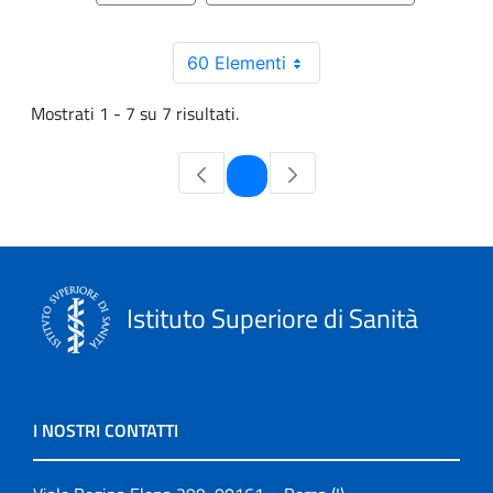
60 Elementi
Mostrati 1 - 7 su 7 risultati.
Pagina
1
Istituto Superiore di Sanità
I NOSTRI CONTATTI