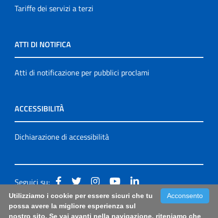
Tariffe dei servizi a terzi
ATTI DI NOTIFICA
Atti di notificazione per pubblici proclami
ACCESSIBILITÀ
Dichiarazione di accessibilità
Seguici su:
Utilizziamo i cookie per essere sicuri che tu
Acconsento
Accessibilità: form di segnalazione di prima istanza per
possa avere la migliore esperienza sul
nostro sito. Se vai avanti nella navigazione, riteniamo che