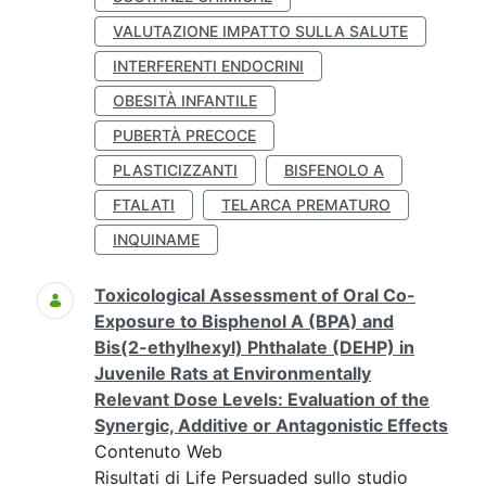
VALUTAZIONE IMPATTO SULLA SALUTE
INTERFERENTI ENDOCRINI
OBESITÀ INFANTILE
PUBERTÀ PRECOCE
PLASTICIZZANTI
BISFENOLO A
FTALATI
TELARCA PREMATURO
INQUINAME
Toxicological Assessment of Oral Co-
Exposure to Bisphenol A (BPA) and
Bis(2-ethylhexyl) Phthalate (DEHP) in
Juvenile Rats at Environmentally
Relevant Dose Levels: Evaluation of the
Synergic, Additive or Antagonistic Effects
Contenuto Web
Risultati di Life Persuaded sullo studio