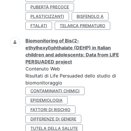
PUBERTÀ PRECOCE
PLASTICIZZANTI
BISFENOLO A
FTALATI
TELARCA PREMATURO
Biomonitoring of Bis(2-
ethylhexyl)phthalate (DEHP) in Italian
children and adolescents: Data from LIFE
PERSUADED project
Contenuto Web
Risultati di Life Persuaded dello studio di
biomonitoraggio
CONTAMINANTI CHIMICI
EPIDEMIOLOGIA
FATTORI DI RISCHIO
DIFFERENZE DI GENERE
TUTELA DELLA SALUTE