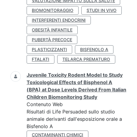
VALUTAZIONE IMPATTO SULLA SALUTE
BIOMONITORAGGIO
STUDI IN VIVO
INTERFERENTI ENDOCRINI
OBESITÀ INFANTILE
PUBERTÀ PRECOCE
PLASTICIZZANTI
BISFENOLO A
FTALATI
TELARCA PREMATURO
Juvenile Toxicity Rodent Model to Study
Toxicological Effects of Bisphenol A
(BPA) at Dose Levels Derived From Italian
Children Biomonitoring Study
Contenuto Web
Risultati di Life Persuaded sullo studio
animale derivanti dall'esposizione orale a
Bisfenolo A
CONTAMINANTI CHIMICI