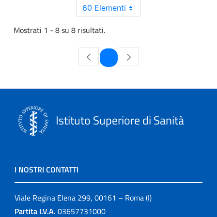
60 Elementi
Mostrati 1 - 8 su 8 risultati.
Pagina
1
Istituto Superiore di Sanità
I NOSTRI CONTATTI
Viale Regina Elena 299, 00161 – Roma (I)
Partita I.V.A.
03657731000