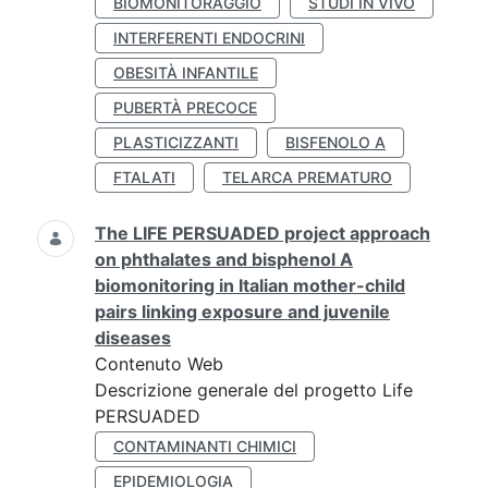
BIOMONITORAGGIO
STUDI IN VIVO
INTERFERENTI ENDOCRINI
OBESITÀ INFANTILE
PUBERTÀ PRECOCE
PLASTICIZZANTI
BISFENOLO A
FTALATI
TELARCA PREMATURO
The LIFE PERSUADED project approach
on phthalates and bisphenol A
biomonitoring in Italian mother-child
pairs linking exposure and juvenile
diseases
Contenuto Web
Descrizione generale del progetto Life
PERSUADED
CONTAMINANTI CHIMICI
EPIDEMIOLOGIA