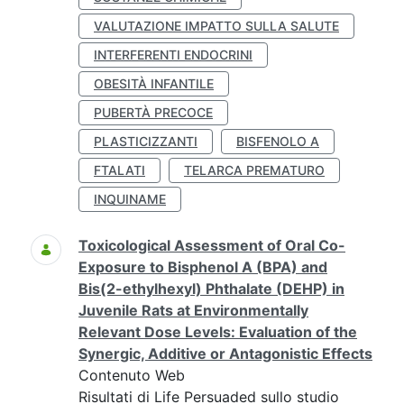
VALUTAZIONE IMPATTO SULLA SALUTE
INTERFERENTI ENDOCRINI
OBESITÀ INFANTILE
PUBERTÀ PRECOCE
PLASTICIZZANTI
BISFENOLO A
FTALATI
TELARCA PREMATURO
INQUINAME
Toxicological Assessment of Oral Co-
Exposure to Bisphenol A (BPA) and
Bis(2-ethylhexyl) Phthalate (DEHP) in
Juvenile Rats at Environmentally
Relevant Dose Levels: Evaluation of the
Synergic, Additive or Antagonistic Effects
Contenuto Web
Risultati di Life Persuaded sullo studio