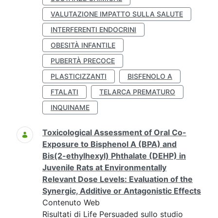
VALUTAZIONE IMPATTO SULLA SALUTE
INTERFERENTI ENDOCRINI
OBESITÀ INFANTILE
PUBERTÀ PRECOCE
PLASTICIZZANTI
BISFENOLO A
FTALATI
TELARCA PREMATURO
INQUINAME
Toxicological Assessment of Oral Co-
Exposure to Bisphenol A (BPA) and
Bis(2-ethylhexyl) Phthalate (DEHP) in
Juvenile Rats at Environmentally
Relevant Dose Levels: Evaluation of the
Synergic, Additive or Antagonistic Effects
Contenuto Web
Risultati di Life Persuaded sullo studio