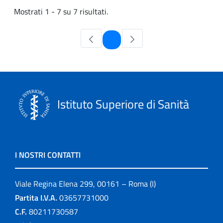
Mostrati 1 - 7 su 7 risultati.
Pagina
1
Istituto Superiore di Sanità
I NOSTRI CONTATTI
Viale Regina Elena 299, 00161 – Roma (I)
Partita I.V.A.
03657731000
C.F.
80211730587