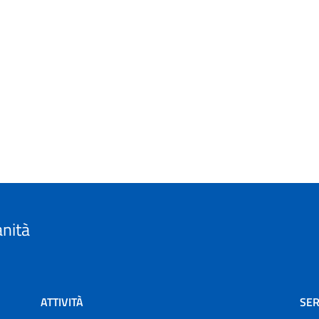
anità
ATTIVITÀ
SER