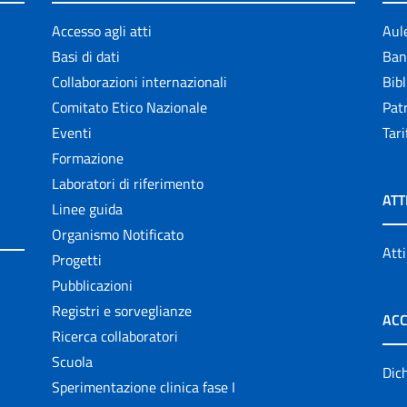
Accesso agli atti
Aul
Basi di dati
Ban
Collaborazioni internazionali
Bibl
Comitato Etico Nazionale
Patr
Eventi
Tari
Formazione
Laboratori di riferimento
ATT
Linee guida
Organismo Notificato
Atti
Progetti
Pubblicazioni
Registri e sorveglianze
ACC
Ricerca collaboratori
Scuola
Dich
Sperimentazione clinica fase I