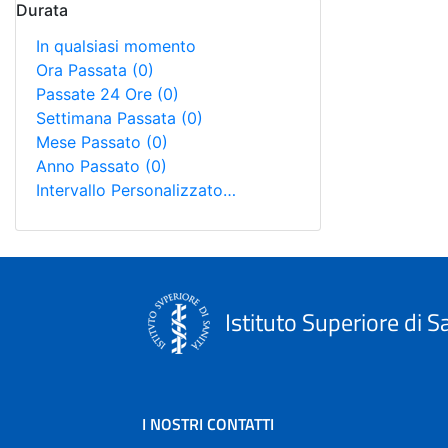
Durata
In qualsiasi momento
Ora Passata
(0)
Passate 24 Ore
(0)
Settimana Passata
(0)
Mese Passato
(0)
Anno Passato
(0)
Intervallo Personalizzato…
Istituto Superiore di S
I NOSTRI CONTATTI