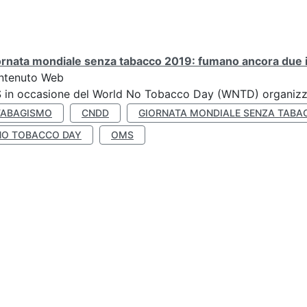
rnata mondiale senza tabacco 2019: fumano ancora due ita
ntenuto Web
S in occasione del World No Tobacco Day (WNTD) organizz
TABAGISMO
CNDD
GIORNATA MONDIALE SENZA TABA
NO TOBACCO DAY
OMS