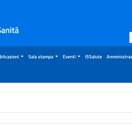
Sanità
blicazioni
Sala stampa
Eventi
ISSalute
Amministraz
enti