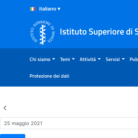
Salta al Contenuto
Salta al Footer
Istituto Superiore di 
Chi siamo
Temi
Attività
Servizi
Pub
Protezione dei dati
Risultati della Ricerca - Ev