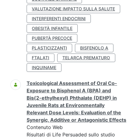
VALUTAZIONE IMPATTO SULLA SALUTE
INTERFERENTI ENDOCRINI
OBESITÀ INFANTILE
PUBERTÀ PRECOCE
PLASTICIZZANTI
BISFENOLO A
FTALATI
TELARCA PREMATURO
INQUINAME
Toxicological Assessment of Oral Co-
Exposure to Bisphenol A (BPA) and
Bis(2-ethylhexyl) Phthalate (DEHP) in
Juvenile Rats at Environmentally
Relevant Dose Levels: Evaluation of the
Synergic, Additive or Antagonistic Effects
Contenuto Web
Risultati di Life Persuaded sullo studio