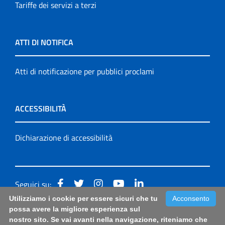
Tariffe dei servizi a terzi
ATTI DI NOTIFICA
Atti di notificazione per pubblici proclami
ACCESSIBILITÀ
Dichiarazione di accessibilità
Seguici su:
Utilizziamo i cookie per essere sicuri che tu
Acconsento
Accessibilità: form di segnalazione di prima istanza per
possa avere la migliore esperienza sul
nostro sito. Se vai avanti nella navigazione, riteniamo che
questa pagina
|
Note Legali
|
Sitemap