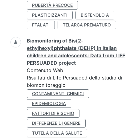
PUBERTÀ PRECOCE
PLASTICIZZANTI
BISFENOLO A
FTALATI
TELARCA PREMATURO
Biomonitoring of Bis(2-
ethylhexyl)phthalate (DEHP) in Italian
children and adolescents: Data from LIFE
PERSUADED project
Contenuto Web
Risultati di Life Persuaded dello studio di
biomonitoraggio
CONTAMINANTI CHIMICI
EPIDEMIOLOGIA
FATTORI DI RISCHIO
DIFFERENZE DI GENERE
TUTELA DELLA SALUTE