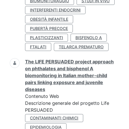
BIOMONITORAGGIO
STUDI IN VIVO
INTERFERENTI ENDOCRINI
OBESITÀ INFANTILE
PUBERTÀ PRECOCE
PLASTICIZZANTI
BISFENOLO A
FTALATI
TELARCA PREMATURO
The LIFE PERSUADED project approach
on phthalates and bisphenol A
biomonitoring in Italian mother-child
pairs linking exposure and juvenile
diseases
Contenuto Web
Descrizione generale del progetto Life
PERSUADED
CONTAMINANTI CHIMICI
EPIDEMIOLOGIA