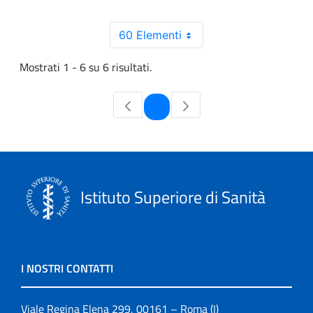
60 Elementi
Mostrati 1 - 6 su 6 risultati.
Pagina
1
Istituto Superiore di Sanità
I NOSTRI CONTATTI
Viale Regina Elena 299, 00161 – Roma (I)