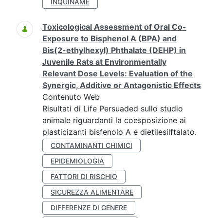
INQUINAME
Toxicological Assessment of Oral Co-
Exposure to Bisphenol A (BPA) and
Bis(2-ethylhexyl) Phthalate (DEHP) in
Juvenile Rats at Environmentally
Relevant Dose Levels: Evaluation of the
Synergic, Additive or Antagonistic Effects
Contenuto Web
Risultati di Life Persuaded sullo studio
animale riguardanti la coesposizione ai
plasticizanti bisfenolo A e dietilesilftalato.
CONTAMINANTI CHIMICI
EPIDEMIOLOGIA
FATTORI DI RISCHIO
SICUREZZA ALIMENTARE
DIFFERENZE DI GENERE