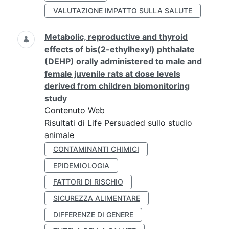
VALUTAZIONE IMPATTO SULLA SALUTE
Metabolic, reproductive and thyroid
effects of bis(2-ethylhexyl) phthalate
(DEHP) orally administered to male and
female juvenile rats at dose levels
derived from children biomonitoring
study
Contenuto Web
Risultati di Life Persuaded sullo studio
animale
CONTAMINANTI CHIMICI
EPIDEMIOLOGIA
FATTORI DI RISCHIO
SICUREZZA ALIMENTARE
DIFFERENZE DI GENERE