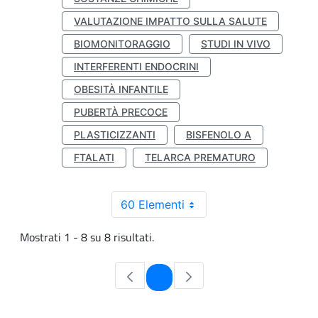
VALUTAZIONE IMPATTO SULLA SALUTE
BIOMONITORAGGIO
STUDI IN VIVO
INTERFERENTI ENDOCRINI
OBESITÀ INFANTILE
PUBERTÀ PRECOCE
PLASTICIZZANTI
BISFENOLO A
FTALATI
TELARCA PREMATURO
60 Elementi
Mostrati 1 - 8 su 8 risultati.
Pagina
1