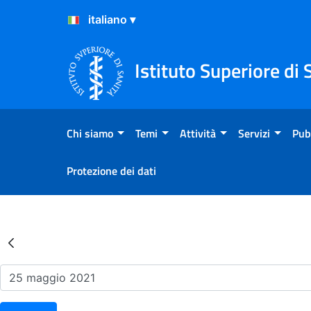
Salta al Contenuto
Salta al Footer
Istituto Superiore di 
Chi siamo
Temi
Attività
Servizi
Pub
Protezione dei dati
Risultati della Ricerca - Ev