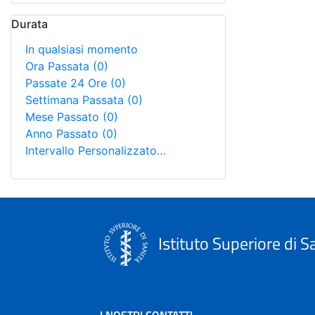
Durata
In qualsiasi momento
Ora Passata
(0)
Passate 24 Ore
(0)
Settimana Passata
(0)
Mese Passato
(0)
Anno Passato
(0)
Intervallo Personalizzato…
Istituto Superiore di S