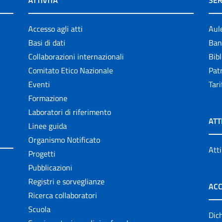
ATTIVITÀ
SER
Accesso agli atti
Aul
Basi di dati
Ban
Collaborazioni internazionali
Bibl
Comitato Etico Nazionale
Patr
Eventi
Tari
Formazione
Laboratori di riferimento
ATT
Linee guida
Organismo Notificato
Atti
Progetti
Pubblicazioni
Registri e sorveglianze
ACC
Ricerca collaboratori
Scuola
Dich