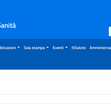
Sanità
blicazioni
Sala stampa
Eventi
ISSalute
Amministraz
enti