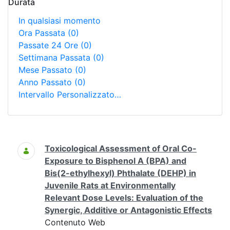
Durata
In qualsiasi momento
Ora Passata
(0)
Passate 24 Ore
(0)
Settimana Passata
(0)
Mese Passato
(0)
Anno Passato
(0)
Intervallo Personalizzato…
Ricerca
Toxicological Assessment of Oral Co-
Exposure to Bisphenol A (BPA) and
Bis(2-ethylhexyl) Phthalate (DEHP) in
Juvenile Rats at Environmentally
Relevant Dose Levels: Evaluation of the
Synergic, Additive or Antagonistic Effects
Contenuto Web