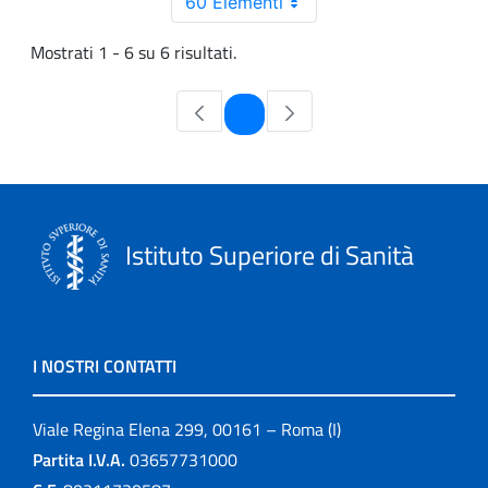
60 Elementi
Mostrati 1 - 6 su 6 risultati.
Pagina
1
Istituto Superiore di Sanità
I NOSTRI CONTATTI
Viale Regina Elena 299, 00161 – Roma (I)
Partita I.V.A.
03657731000