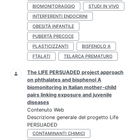
BIOMONITORAGGIO
STUDI IN VIVO
INTERFERENTI ENDOCRINI
OBESITÀ INFANTILE
PUBERTÀ PRECOCE
PLASTICIZZANTI
BISFENOLO A
FTALATI
TELARCA PREMATURO
The LIFE PERSUADED project approach
on phthalates and bisphenol A
biomonitoring in Italian mother-child
pairs linking exposure and juvenile
diseases
Contenuto Web
Descrizione generale del progetto Life
PERSUADED
CONTAMINANTI CHIMICI