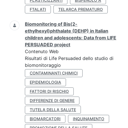
PLASTICIZZANTI
BISFENOLO A
FTALATI
TELARCA PREMATURO
Biomonitoring of Bis(2-
ethylhexyl)phthalate (DEHP) in Italian
children and adolescents: Data from LIFE
PERSUADED project
Contenuto Web
Risultati di Life Persuaded dello studio di
biomonitoraggio
CONTAMINANTI CHIMICI
EPIDEMIOLOGIA
FATTORI DI RISCHIO
DIFFERENZE DI GENERE
TUTELA DELLA SALUTE
BIOMARCATORI
INQUINAMENTO
PROMOZIONE DELLA SALUTE