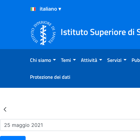
Salta al Contenuto
Salta al Footer
Istituto Superiore di 
Chi siamo
Temi
Attività
Servizi
Pub
Protezione dei dati
Risultati della Ricerca - Ev