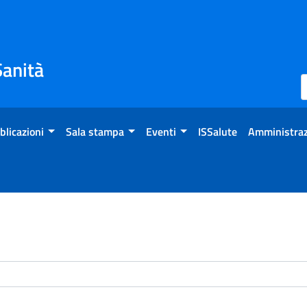
Sanità
blicazioni
Sala stampa
Eventi
ISSalute
Amministraz
enti