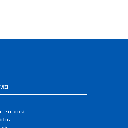
VIZI
e
di e concorsi
ioteca
ocini