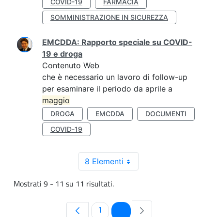
COVID-19
FARMACIA
SOMMINISTRAZIONE IN SICUREZZA
EMCDDA: Rapporto speciale su COVID-
19 e droga
Contenuto Web
che è necessario un lavoro di follow-up
per esaminare il periodo da aprile a
maggio
DROGA
EMCDDA
DOCUMENTI
COVID-19
8 Elementi
Mostrati 9 - 11 su 11 risultati.
Pagina
Pagina
1
2