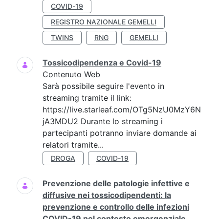
COVID-19
REGISTRO NAZIONALE GEMELLI
TWINS
RNG
GEMELLI
Tossicodipendenza e Covid-19
Contenuto Web
Sarà possibile seguire l'evento in
streaming tramite il link:
https://live.starleaf.com/OTg5NzU0MzY6N
jA3MDU2 Durante lo streaming i
partecipanti potranno inviare domande ai
relatori tramite...
DROGA
COVID-19
Prevenzione delle patologie infettive e
diffusive nei tossicodipendenti: la
prevenzione e controllo delle infezioni
COVID-19 nel contesto emergenziale