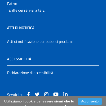
Patrocini
Tariffe dei servizi a terzi
ATTI DI NOTIFICA
Atti di notificazione per pubblici proclami
ACCESSIBILITÀ
Dichiarazione di accessibilità
Seguici su:
Utilizziamo i cookie per essere sicuri che tu
Acconsento
Accessibilità: form di segnalazione di prima istanza per